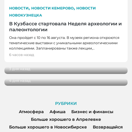
,
,
НОВОСТИ
НОВОСТИ КЕМЕРОВО
НОВОСТИ
НОВОКУЗНЕЦКА
В Кузбассе стартовала Неделя археологии и
палеонтологии
Она пройдет с 10 по 16 августа. В музеях региона откроются
тематические выставки с уникальными археологическими
НОВОСТИ, НОВОСТИ КЕМЕРОВО
коллекциями. Запланированы также лекции,..
НОВОСТИ, НОВОСТИ КЕМЕРОВО
Три автобуса в Кемерове начнут
6 часов назад
останавливаться в деревне Красная
В Кемерове более 280 школьников
получили помощь перед новым учебным
3 дня назад
годом
4 дня назад
РУБРИКИ
Атмосфера
Афиша
Бизнес и финансы
Больше хорошего в Апрелевке
Больше хорошего в Новосибирске
Возвращайся