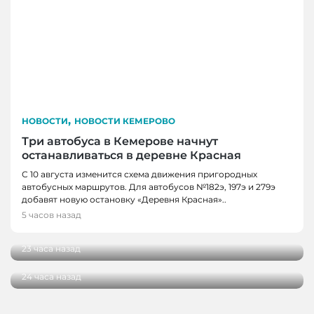
,
НОВОСТИ
НОВОСТИ КЕМЕРОВО
Три автобуса в Кемерове начнут
останавливаться в деревне Красная
С 10 августа изменится схема движения пригородных
автобусных маршрутов. Для автобусов №182э, 197э и 279э
НОВОСТИ
добавят новую остановку «Деревня Красная»..
НОВОСТИ, НОВОСТИ КЕМЕРОВО
В Кузбассе наградили лучших тренеров,
5 часов назад
спортсменов и ветеранов отрасли
В Кемерове более 280 школьников
получили помощь перед новым учебным
23 часа назад
годом
24 часа назад