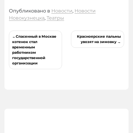
Опубликовано в
Новости
,
Новости
Новокузнецка
,
Театры
Навигация
Спасенный в Москве
Красноярские пальмы
по
котенок стал
увозят на зимовку
временным
записям
работником
государственной
организации