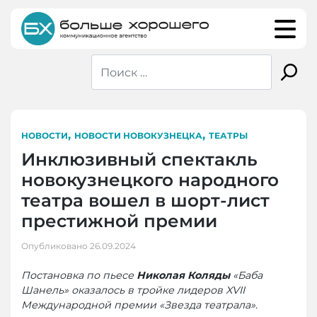
Skip
to
content
,
,
НОВОСТИ
НОВОСТИ НОВОКУЗНЕЦКА
ТЕАТРЫ
Инклюзивный спектакль
новокузнецкого народного
театра вошел в шорт-лист
престижной премии
Опубликовано
26.09.2024
Постановка по пьесе
Николая Коляды
«Баба
Шанель» оказалось в тройке лидеров XVII
Международной премии «Звезда театрала».