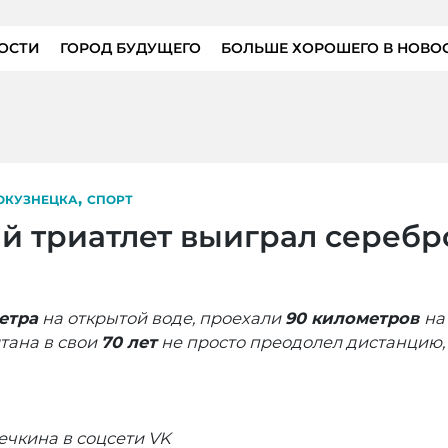
ОСТИ
ГОРОД БУДУЩЕГО
БОЛЬШЕ ХОРОШЕГО В НОВО
,
ОКУЗНЕЦКА
СПОРТ
ий триатлет выиграл серебр
метра
на открытой воде, проехали
90 километров
на
лтана в свои
70 лет
не просто преодолел дистанцию, 
вечкина
в соцсети VK