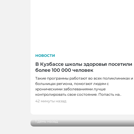
НОВОСТИ
В Кузбассе школы здоровья посетили
более 100 000 человек
Такие программы работают во всех поликлиниках и
больницах региона, помогают людям с
хроническими заболеваниями лучше
контролировать свое состояние. Попасть на..
НОВОСТИ, НОВОСТИ НОВОКУЗНЕЦК
42 минуты назад
Поликлиника №6 в Новокузнецке еж
около 180 пациентов
1 день назад