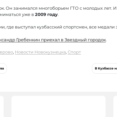
ок. Он занимался многоборьем ГТО с молодых лет.
аниматься уже в
2009 году
.
рии, где выступал кузбасский спортсмен, все медал
ксандр Гребенкин приехал в Звездный городок
.
ерово
,
Новости Новокузнецка
,
Спорт
тва
В Кузбассе 