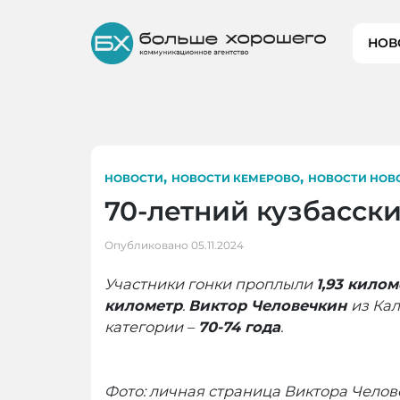
Skip
to
НОВ
content
,
,
НОВОСТИ
НОВОСТИ КЕМЕРОВО
НОВОСТИ НОВ
70-летний кузбасск
Опубликовано
05.11.2024
Участники гонки проплыли
1,93 кило
километр
.
Виктор Человечкин
из Ка
категории –
70-74 года
.
Фото: личная страница Виктора Чело