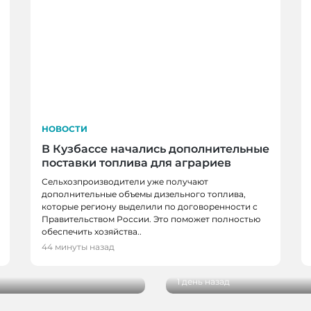
НОВОСТИ
В Кузбассе начались дополнительные
поставки топлива для аграриев
Сельхозпроизводители уже получают
дополнительные объемы дизельного топлива,
которые региону выделили по договоренности с
Правительством России. Это поможет полностью
А
обеспечить хозяйства..
НОВОСТИ
едневно принимает
44 минуты назад
В Гурьевске заверша
1 день назад