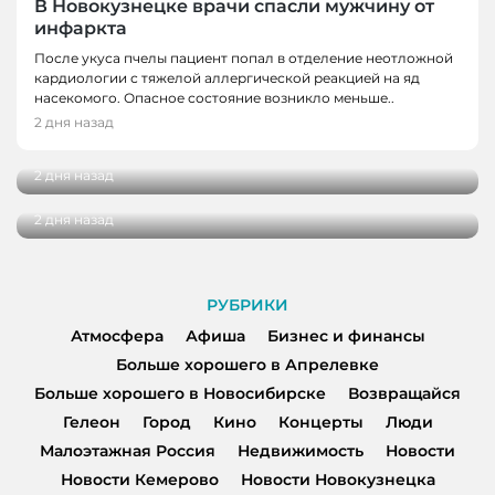
В Новокузнецке врачи спасли мужчину от
инфаркта
После укуса пчелы пациент попал в отделение неотложной
кардиологии с тяжелой аллергической реакцией на яд
НОВОСТИ
насекомого. Опасное состояние возникло меньше..
Школьные укрытия Кемерова проверяют
2 дня назад
НОВОСТИ, НОВОСТИ КЕМЕРОВО
перед 1 сентября
Три автобуса в Кемерове начнут
2 дня назад
останавливаться в деревне Красная
2 дня назад
РУБРИКИ
Атмосфера
Афиша
Бизнес и финансы
Больше хорошего в Апрелевке
Больше хорошего в Новосибирске
Возвращайся
Гелеон
Город
Кино
Концерты
Люди
Малоэтажная Россия
Недвижимость
Новости
Новости Кемерово
Новости Новокузнецка