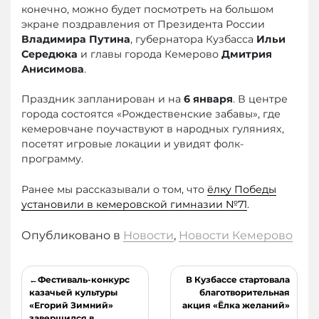
конечно, можно будет посмотреть на большом
экране поздравления от Президента России
Владимира Путина
, губернатора Кузбасса
Ильи
Середюка
и главы города Кемерово
Дмитрия
Анисимова
.
Праздник запланирован и на
6 января
. В центре
города состоятся «Рождественские забавы», где
кемеровчане поучаствуют в народных гуляниях,
посетят игровые локации и увидят фолк-
программу.
Ранее мы рассказывали о том, что
ёлку Победы
установили в кемеровской гимназии №71
.
Опубликовано в
Новости
,
Новости Кемерово
Навигация
Фестиваль-конкурс
В Кузбассе стартовала
по
казачьей культуры
благотворительная
«Егорий Зимний»
акция «Ёлка желаний»
записям
завершился в