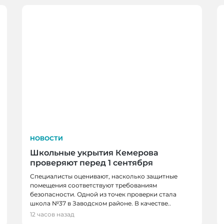
НОВОСТИ
Школьные укрытия Кемерова
проверяют перед 1 сентября
Специалисты оценивают, насколько защитные
помещения соответствуют требованиям
безопасности. Одной из точек проверки стала
НОВОСТИ, НОВОСТИ
школа №37 в Заводском районе. В качестве..
в, спортсменов и
В Кемерове более 28
12 часов назад
новым учебным годо