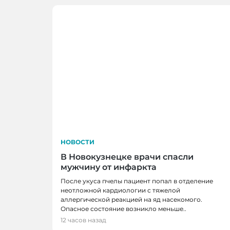
НОВОСТИ
В Новокузнецке врачи спасли
мужчину от инфаркта
После укуса пчелы пациент попал в отделение
неотложной кардиологии с тяжелой
аллергической реакцией на яд насекомого.
НОВОСТИ
Опасное состояние возникло меньше..
В Кузбассе наградили лучших тренеро
12 часов назад
ветеранов отрасли