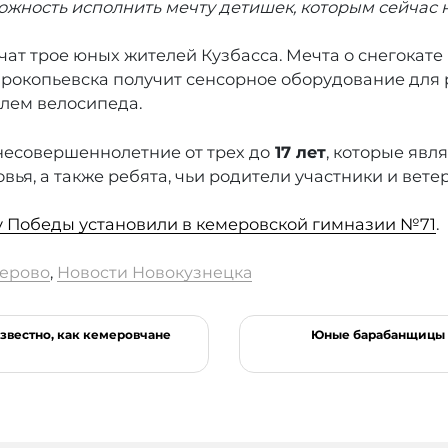
жность исполнить мечту детишек, которым сейчас не
чат трое юных жителей Кузбасса. Мечта о снегокате
рокопьевска получит сенсорное оборудование для р
елем велосипеда.
 несовершеннолетние от трех до
17 лет
, которые явл
я, а также ребята, чьи родители участники и вете
у Победы установили в кемеровской гимназии №71
.
ерово
,
Новости Новокузнецка
известно, как кемеровчане
Юные барабанщицы 