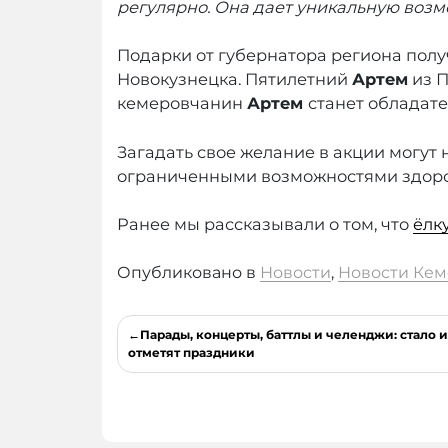
регулярно. Она дает уникальную возмо
Подарки от губернатора региона полу
Новокузнецка. Пятилетний
Артем
из П
кемеровчанин
Артем
станет обладат
Загадать свое желание в акции могут
ограниченными возможностями здоровь
Ранее мы рассказывали о том, что
ёлк
Опубликовано в
Новости
,
Новости Кем
Навигация
Парады, концерты, баттлы и челенджи: стало 
по
отметят праздники
записям