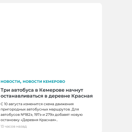
,
НОВОСТИ
НОВОСТИ КЕМЕРОВО
Три автобуса в Кемерове начнут
останавливаться в деревне Красная
С 10 августа изменится схема движения
пригородных автобусных маршрутов. Для
автобусов №182э, 197э и 279э добавят новую
 КЕМЕРОВО
остановку «Деревня Красная»..
0 школьников получили помощь перед
13 часов назад
м