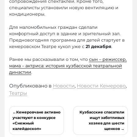
сопровождения спектаклей. Кроме того,
специалисты установили новую вентиляцию и
кондиционеры.
Для маломобильных граждан сделали
комфортный доступ в здание и зрительный зал.
Предновогодняя программа для детей стартует в
кемеровском Театре кукол уже с
21 декабря
.
Ранее мы рассказывали о том, что
сын – режиссер,
мама – актриса: история кузбасской театральной
династии
.
Опубликовано в
Новости
,
Новости Кемерово
,
Театры
Навигация
Кемеровчане активно
Кузбасские спасатели
по
участвуют в конкурсе
ищут заботливых
«Снежный
хозяев для шести
записям
калейдоскоп»
щенков