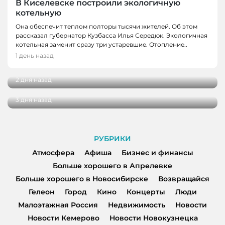
В Киселевске построили экологичную
котельную
Она обеспечит теплом полторы тысячи жителей. Об этом
рассказал губернатор Кузбасса Илья Середюк. Экологичная
НОВОСТИ
котельная заменит сразу три устаревшие. Отопление..
В экоцентре заповедника «Кузнецкий
1 день назад
НОВОСТИ
Алатау» поселился Сахарок
В Новокузнецке врачи спасли мужчину от
2 дня назад
инфаркта
3 дня назад
РУБРИКИ
Атмосфера
Афиша
Бизнес и финансы
Больше хорошего в Апрелевке
Больше хорошего в Новосибирске
Возвращайся
Гелеон
Город
Кино
Концерты
Люди
Малоэтажная Россия
Недвижимость
Новости
Новости Кемерово
Новости Новокузнецка