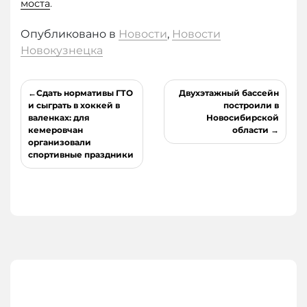
моста
.
Опубликовано в
Новости
,
Новости
Новокузнецка
Навигация
Сдать нормативы ГТО
Двухэтажный бассейн
по
и сыграть в хоккей в
построили в
валенках: для
Новосибирской
записям
кемеровчан
области
организовали
спортивные праздники