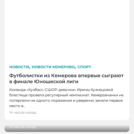
,
,
НОВОСТИ
НОВОСТИ КЕМЕРОВО
СПОРТ
Футболистки из Кемерова впервые сыграют
в финале Юношеской лиги
Команда «Кузбасс-СШОР-девочки» Ирины Кузнецовой
блестяще провела регулярный чемпионат. Кемеровчанки не
потерпели ни одного поражения и уверенно заняли первое
НОВОСТИ
место в..
В Кузбассе школы здоровья посетили более
14 часов назад
НОВОСТИ
100 000 человек
В Кузбассе начались дополнительные
15 часов назад
поставки топлива для аграриев