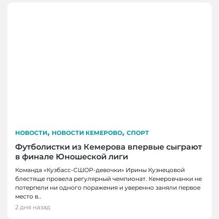
,
,
НОВОСТИ
НОВОСТИ КЕМЕРОВО
СПОРТ
Футболистки из Кемерова впервые сыграют
в финале Юношеской лиги
Команда «Кузбасс-СШОР-девочки» Ирины Кузнецовой
блестяще провела регулярный чемпионат. Кемеровчанки не
потерпели ни одного поражения и уверенно заняли первое
НОВОСТИ, НОВОСТИ КЕМЕРОВО, НОВОСТИ
НОВОСТИ, НОВОСТИ КЕМЕРОВО
место в..
НОВОКУЗНЕЦКА
В Кемерове выбрали лучшую практику
2 дня назад
благоустройства от жителей
29 кузбасских студентов получат по