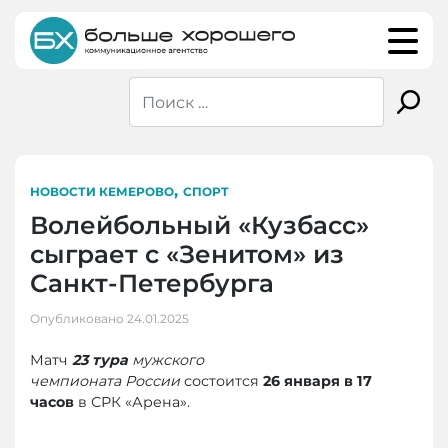
Skip
to
content
,
НОВОСТИ КЕМЕРОВО
СПОРТ
Волейбольный «Кузбасс»
сыграет с «Зенитом» из
Санкт-Петербурга
Опубликовано
24.01.2025
Матч
23 тура
мужского
чемпионата России
состоится
26 января в 17
часов
в СРК «Арена».