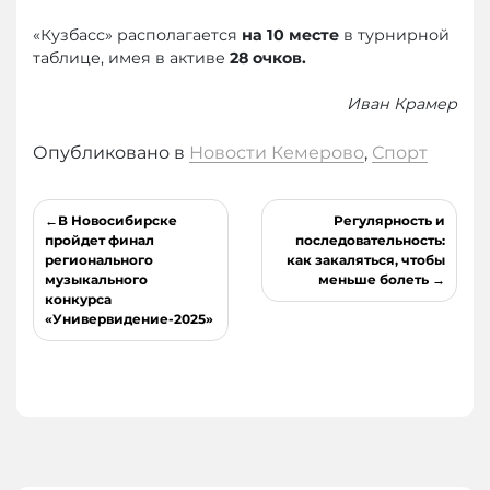
«Кузбасс» располагается
на 10 месте
в турнирной
таблице, имея в активе
28 очков.
Иван Крамер
Опубликовано в
Новости Кемерово
,
Спорт
Навигация
В Новосибирске
Регулярность и
по
пройдет финал
последовательность:
регионального
как закаляться, чтобы
записям
музыкального
меньше болеть
конкурса
«Универвидение-2025»