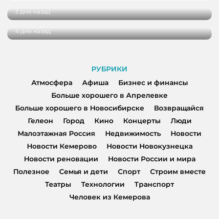
миллиону рублей на реализацию своих
3 дня назад
проектов
4 дня назад
РУБРИКИ
Атмосфера
Афиша
Бизнес и финансы
Больше хорошего в Апрелевке
Больше хорошего в Новосибирске
Возвращайся
Гелеон
Город
Кино
Концерты
Люди
Малоэтажная Россия
Недвижимость
Новости
Новости Кемерово
Новости Новокузнецка
Новости реновации
Новости России и мира
Полезное
Семья и дети
Спорт
Строим вместе
Театры
Технологии
Транспорт
Человек из Кемерова