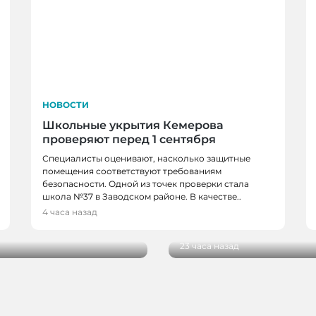
НОВОСТИ
Школьные укрытия Кемерова
проверяют перед 1 сентября
Специалисты оценивают, насколько защитные
помещения соответствуют требованиям
безопасности. Одной из точек проверки стала
НОВОСТИ, НОВОСТИ
школа №37 в Заводском районе. В качестве..
в, спортсменов и
В Кемерове более 28
4 часа назад
новым учебным годо
23 часа назад