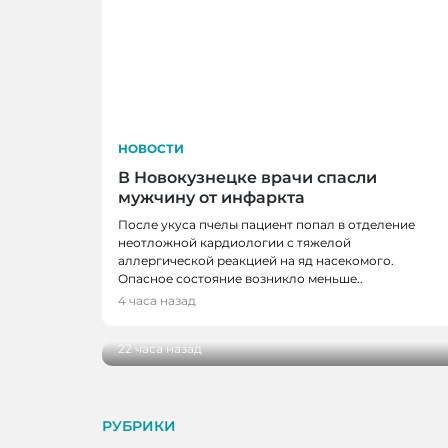
НОВОСТИ
В Новокузнецке врачи спасли
мужчину от инфаркта
После укуса пчелы пациент попал в отделение
неотложной кардиологии с тяжелой
аллергической реакцией на яд насекомого.
НОВОСТИ
Опасное состояние возникло меньше..
В Кузбассе наградили лучших тренеро
4 часа назад
ветеранов отрасли
22 часа назад
РУБРИКИ