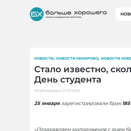
Skip
to
НОВ
content
,
,
НОВОСТИ
НОВОСТИ КЕМЕРОВО
НОВОСТИ НОВ
Стало известно, ско
День студента
Опубликовано
27.01.2025
25 января
зарегистрировали брак
185
«Поздравляем молодоженов с днем бра