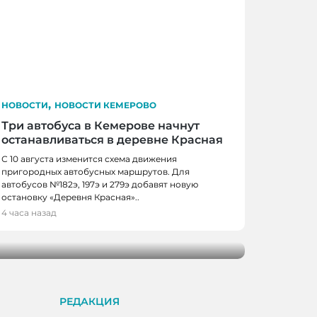
,
НОВОСТИ
НОВОСТИ КЕМЕРОВО
Три автобуса в Кемерове начнут
останавливаться в деревне Красная
С 10 августа изменится схема движения
пригородных автобусных маршрутов. Для
автобусов №182э, 197э и 279э добавят новую
 КЕМЕРОВО
остановку «Деревня Красная»..
0 школьников получили помощь перед
4 часа назад
м
РЕДАКЦИЯ