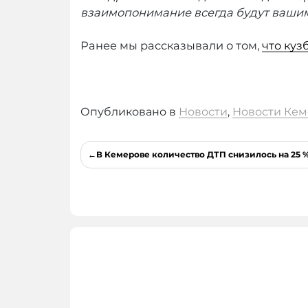
взаимопонимание всегда будут ваши
Ранее мы рассказывали о том,
что куз
Опубликовано в
Новости
,
Новости Кем
Навигация
В Кемерове количество ДТП снизилось на 25 
по
записям