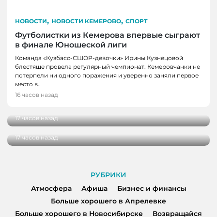
,
,
НОВОСТИ
НОВОСТИ КЕМЕРОВО
СПОРТ
Футболистки из Кемерова впервые сыграют
в финале Юношеской лиги
Команда «Кузбасс-СШОР-девочки» Ирины Кузнецовой
блестяще провела регулярный чемпионат. Кемеровчанки не
потерпели ни одного поражения и уверенно заняли первое
НОВОСТИ
место в..
В Кузбассе школы здоровья посетили более
16 часов назад
НОВОСТИ
100 000 человек
В Кузбассе начались дополнительные
17 часов назад
поставки топлива для аграриев
17 часов назад
РУБРИКИ
Атмосфера
Афиша
Бизнес и финансы
Больше хорошего в Апрелевке
Больше хорошего в Новосибирске
Возвращайся