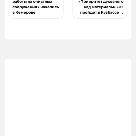
по
работы на очистных
«Приоритет духовного
сооружениях начались
над материальным»
записям
в Кемерове
пройдет в Кузбассе