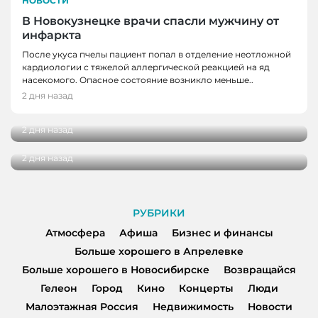
НОВОСТИ
В Новокузнецке врачи спасли мужчину от
инфаркта
После укуса пчелы пациент попал в отделение неотложной
кардиологии с тяжелой аллергической реакцией на яд
НОВОСТИ
насекомого. Опасное состояние возникло меньше..
Школьные укрытия Кемерова проверяют
2 дня назад
НОВОСТИ, НОВОСТИ КЕМЕРОВО
перед 1 сентября
Три автобуса в Кемерове начнут
2 дня назад
останавливаться в деревне Красная
2 дня назад
РУБРИКИ
Атмосфера
Афиша
Бизнес и финансы
Больше хорошего в Апрелевке
Больше хорошего в Новосибирске
Возвращайся
Гелеон
Город
Кино
Концерты
Люди
Малоэтажная Россия
Недвижимость
Новости