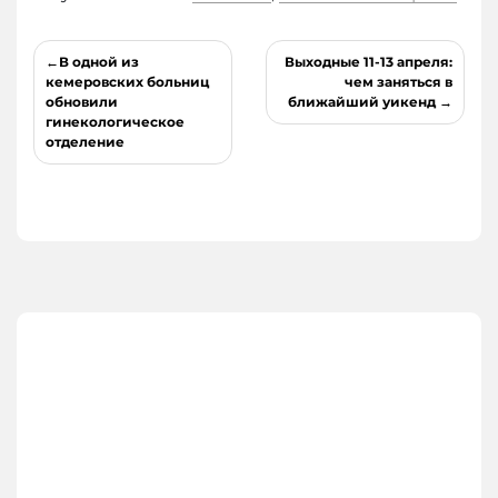
Навигация
В одной из
Выходные 11-13 апреля:
по
кемеровских больниц
чем заняться в
обновили
ближайший уикенд
записям
гинекологическое
отделение