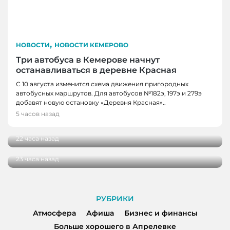
,
НОВОСТИ
НОВОСТИ КЕМЕРОВО
Три автобуса в Кемерове начнут
останавливаться в деревне Красная
С 10 августа изменится схема движения пригородных
автобусных маршрутов. Для автобусов №182э, 197э и 279э
НОВОСТИ
добавят новую остановку «Деревня Красная»..
НОВОСТИ, НОВОСТИ КЕМЕРОВО
В Кузбассе наградили лучших тренеров,
5 часов назад
спортсменов и ветеранов отрасли
В Кемерове более 280 школьников
получили помощь перед новым учебным
22 часа назад
годом
23 часа назад
РУБРИКИ
Атмосфера
Афиша
Бизнес и финансы
Больше хорошего в Апрелевке