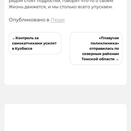
рядом стоят подростки, говорят что-то о своем.
Жизнь движется, и мы столько всего упускаем.
Опубликовано в
Люди
Навигация
Контроль за
«Плавучая
по
самокатчиками усилят
поликлиника»
в Кузбассе
отправилась по
записям
северным районам
Томской области