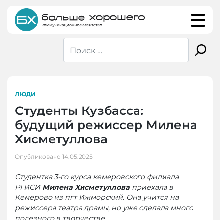
Skip
to
content
ЛЮДИ
Студенты Кузбасса:
будущий режиссер Милена
Хисметуллова
Опубликовано
14.05.2025
Студентка 3-го курса кемеровского филиала
РГИСИ
Милена Хисметуллова
приехала в
Кемерово из пгт Ижморский. Она учится на
режиссера театра драмы, но уже сделала много
полезного в творчестве.