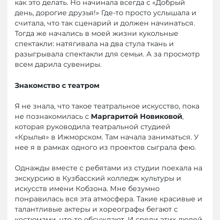
как это делать. Но начинала всегда с «Добрый
день, дорогие друзья!» Где-то просто услышала и
считала, что так сценарий и должен начинаться.
Тогда же начались в моей жизни кукольные
спектакли: натягивала на два стула ткань и
разыгрывала спектакли для семьи. А за просмотр
всем дарила сувениры.
Знакомство с театром
Я не знала, что такое театральное искусство, пока
не познакомилась с
Маргаритой Новиковой
,
которая руководила театральной студией
«Крылья» в Ижморском. Там начала заниматься. У
нее я в рамках одного из проектов сыграла фею.
Однажды вместе с ребятами из студии поехала на
экскурсию в Кузбасский колледж культуры и
искусств имени Кобзона. Мне безумно
понравилась вся эта атмосфера. Такие красивые и
талантливые актеры и хореографы бегают с
костюмами, что-то обсуждают. И среди этих людей