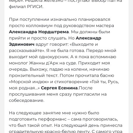
мире». Решила железно – поступаю! Выбор пал на
филиал РГИСИ.
При поступлении изначально планировался
просто коллоквиум под руководством мастера
Александра Нордштрема
. Мы должны были
прийти и просто слушать. Но
Александр
Эдвинович
вдруг говорит: «Выходите и
рассказывайте». Я не была готова. Передо мной
выходит мой однокурсник. А я пока вспоминаю
монолог Жанны д’Арк на суде. Приходит моя
очередь. Выхожу, падаю на колени, начинаю
пронзительный текст. Потом прочитала басню
«Морской индюк» и стихотворение «Гой ты, Русь,
моя родная…»
Сергея Есенина
.После
прослушивания меня сразу пригласили на
собеседование.
На следующее занятие мне нужно было
подготовить перформанс – сама проговорилась,
что был такой опыт. На следующий день принесла
оградительную красно-белую ленту. С самого утра