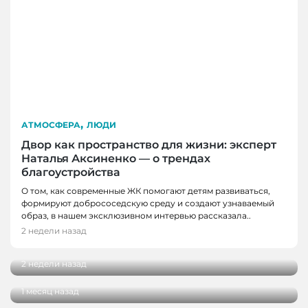
,
АТМОСФЕРА
ЛЮДИ
Двор как пространство для жизни: эксперт
Наталья Аксиненко — о трендах
благоустройства
О том, как современные ЖК помогают детям развиваться,
формируют добрососедскую среду и создают узнаваемый
ЛЮДИ
образ, в нашем эксклюзивном интервью рассказала..
ЛЮДИ
От мечты до работы с десятками учеников:
2 недели назад
интервью с тренером по конному спорту
Выездные церемонии, ромашки и немного
психологии: интервью с сотрудником ЗАГСа
2 недели назад
ко Дню семьи, любви и верности
1 месяц назад