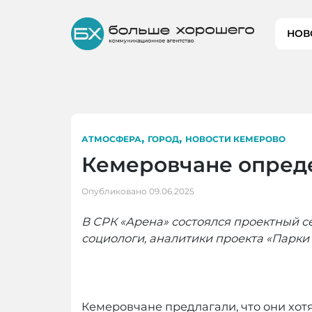
Skip
to
НОВ
content
,
,
АТМОСФЕРА
ГОРОД
НОВОСТИ КЕМЕРОВО
Кемеровчане опред
Опубликовано
09.06.2025
В СРК
«
Арена
»
состоялся проектный се
социологи, аналитики проекта «Парки 
Кемеровчане предлагали, что они хот