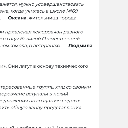
кажется, нужно усовершенствовать
ма, когда училась в школе №69.
», —
Оксана
, жительница города.
 он привлекал кемеровчан разного
ли в годы Великой Отечественной
комсомола, о ветеранах
», —
Людмила
. Они лягут в основу технического
нтересованные группы лиц со своими
емеровчане вступали в некий
 предложения по созданию водных
явить общую канву представления