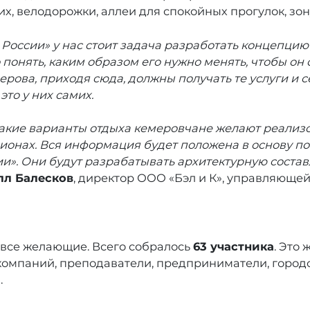
, велодорожки, аллеи для спокойных прогулок, зон
 России» у нас стоит задача разработать концепцию
понять, каким образом его нужно менять, чтобы он
ерова, приходя сюда, должны получать те услуги и с
это у них самих.
какие варианты отдыха кемеровчане желают реализо
кционах. Вся информация будет положена в основу п
и». Они будут разрабатывать архитектурную соста
лл Балесков
, директор ООО «Бэл и К», управляюще
 все желающие. Всего собралось
63 участника
. Это
компаний, преподаватели, предприниматели, город
.