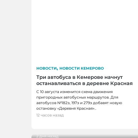
,
НОВОСТИ
НОВОСТИ КЕМЕРОВО
Три автобуса в Кемерове начнут
останавливаться в деревне Красная
С 10 августа изменится схема движения
пригородных автобусных маршрутов. Для
автобусов №182э, 197э и 279э добавят новую
остановку «Деревня Красная»..
НОВОСТИ, НОВОСТИ КЕМЕРОВО
12 часов назад
В Кемерове выбрали лучшую практику
жителей
2 дня назад