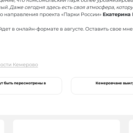
щение, что Комсомольский парк более урбанизирова
ный. Даже сегодня здесь есть своя атмосфера, котор
го направления проекта «Парки России»
Екатерина 
дет в онлайн-формате в августе. Оставить свое мн
ости Кемерово
т быть пересмотрены в
Кемеровчане выиг