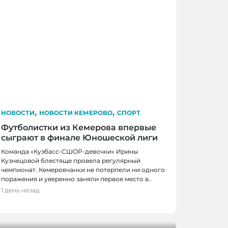
,
,
НОВОСТИ
НОВОСТИ КЕМЕРОВО
СПОРТ
Футболистки из Кемерова впервые
сыграют в финале Юношеской лиги
Команда «Кузбасс-СШОР-девочки» Ирины
Кузнецовой блестяще провела регулярный
чемпионат. Кемеровчанки не потерпели ни одного
КЕМЕРОВО, НОВОСТИ
поражения и уверенно заняли первое место в..
1 день назад
ов получат по миллиону рублей на
оектов