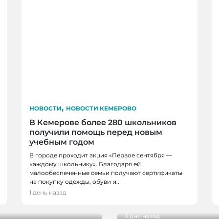
,
НОВОСТИ
НОВОСТИ КЕМЕРОВО
В Кемерове более 280 школьников
получили помощь перед новым
учебным годом
В городе проходит акция «Первое сентября —
НОВОСТИ, НОВОСТИ 
каждому школьнику». Благодаря ей
малообеспеченные семьи получают сертификаты
НОВОКУЗНЕЦКА
на покупку одежды, обуви и..
 благоустройства от
29 кузбасских студент
1 день назад
реализацию своих пр
3 дня назад