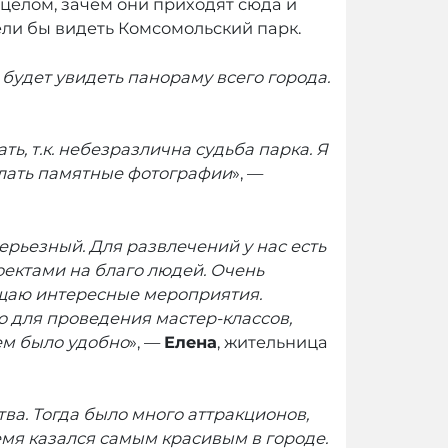
 целом, зачем они приходят сюда и
ели бы видеть Комсомольский парк.
будет увидеть панораму всего города.
ь, т.к. небезразлична судьба парка. Я
делать памятные фотографии
», —
ерьезный. Для развлечений у нас есть
оектами на благо людей. Очень
сещаю интересные мероприятия.
о для проведения мастер-классов,
сем было удобно
», —
Елена
, жительница
тва. Тогда было много аттракционов,
емя казался самым красивым в городе.