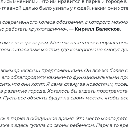
лись мнениями, что им нравится в парке и городе в
 главной целью было узнать у людей, каким они хот
 современного колеса обозрения, с которого можно 
о работать круглогодично
», —
Кирилл Балесков.
вместе с тренером. Мне очень хотелось поучаствоват
одоем с красивым мостом, где кемеровчане смогут 
и коммерческими предложениями. Он все же более с
бы его облагородили какими-то функциональными пр
сить, что они хотят. Я сама слежу за новостями, по
в развитие города. Хотелось бы видеть пространств
 Пусть все объекты будут на своих местах, чтобы в
ь в парке в обеденное время. Это место моего детс
же я здесь гуляла со своим ребенком. Парк в то вр