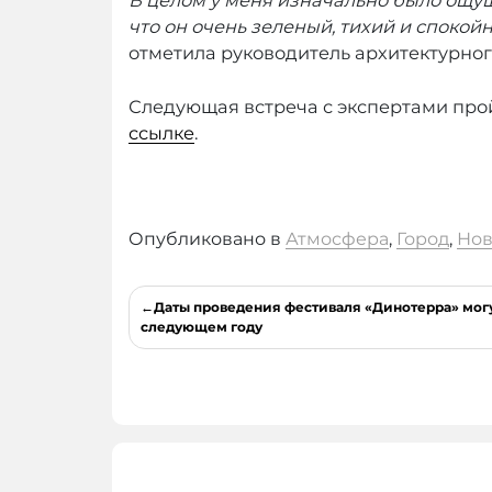
В целом у меня изначально было ощу
что он очень зеленый, тихий и спокой
отметила руководитель архитектурно
Следующая встреча с экспертами прой
ссылке
.
Опубликовано в
Атмосфера
,
Город
,
Нов
Навигация
Даты проведения фестиваля «Динотерра» могу
по
следующем году
записям