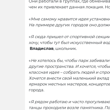
Они работали в группах, где обменива
чем их привлекает данная локация. Но
«
Мне самому нравится идея установки
На примере других городов оно должн
«
Я сюда пришел от спортивной секции 
хочу, чтобы тут был искусственный в
Владислав
, школьник.
«
Не хотелось бы, чтобы парк забивал
другие пространства. И хочется, что
классная идея – собрать людей и спро
Хочется внести свой маленький вклад 
ярмарок местных мастеров, концертов.
города.
«
Я рядом работаю и часто прогуливаюс
танцы проходили возле памятника. Поз