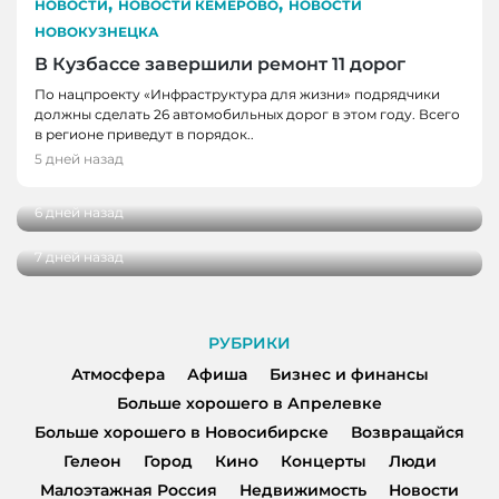
,
,
НОВОСТИ
НОВОСТИ КЕМЕРОВО
НОВОСТИ
НОВОКУЗНЕЦКА
В Кузбассе завершили ремонт 11 дорог
НОВОСТИ, НОВОСТИ КЕМЕРОВО, НОВОСТИ
По нацпроекту «Инфраструктура для жизни» подрядчики
должны сделать 26 автомобильных дорог в этом году. Всего
НОВОКУЗНЕЦКА
в регионе приведут в порядок..
В Кузбасс прибыл «Поезд Победы» с
5 дней назад
НОВОСТИ, НОВОСТИ КЕМЕРОВО, НОВОСТИ
уникальной экспозицией
НОВОКУЗНЕЦКА
6 дней назад
В Кузбассе открываются школьные базары
7 дней назад
РУБРИКИ
Атмосфера
Афиша
Бизнес и финансы
Больше хорошего в Апрелевке
Больше хорошего в Новосибирске
Возвращайся
Гелеон
Город
Кино
Концерты
Люди
Малоэтажная Россия
Недвижимость
Новости