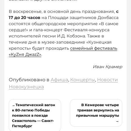
В воскресенье, в основной день празднования,
с
17 до 20 часов
на Площади защитников Донбасса
состоятся общегородское мероприятие «В самое
сердце!» и гала-концерт Фестиваля-конкурса
исполнителей песни И.Д. Кобзона. Также в
течение дня в музее-заповеднике «Кузнецкая
крепость» будет проходить
семейный фестиваль
«КуZня ДжаzZ»
.
Иван Крамер
Опубликовано в
Афиша
,
Концерты
,
Новости
Новокузнецка
Навигация
Тематический вагон
В Кемерове четыре
по
к 80-летию Победы
трамвая вернулись на
появился в поезде
привычные маршруты
записям
Севастополь — Санкт-
Петербург