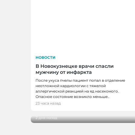
НОВОСТИ
В Новокузнецке врачи спасли
мужчину от инфаркта
После укуса пчелы пациент попал в отделение
неотложной кардиологии с тяжелой
аллергической реакцией на яд насекомого.
НОВОСТИ
Опасное состояние возникло меньше..
В Кузбассе наградили лучших тренеро
23 часа назад
ветеранов отрасли
2 дня назад