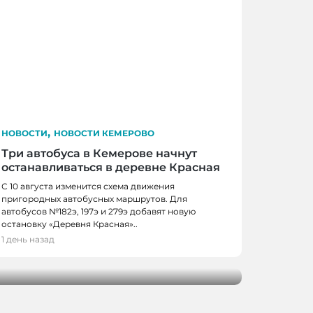
,
НОВОСТИ
НОВОСТИ КЕМЕРОВО
Три автобуса в Кемерове начнут
останавливаться в деревне Красная
С 10 августа изменится схема движения
пригородных автобусных маршрутов. Для
автобусов №182э, 197э и 279э добавят новую
 КЕМЕРОВО
остановку «Деревня Красная»..
0 школьников получили помощь перед
1 день назад
м