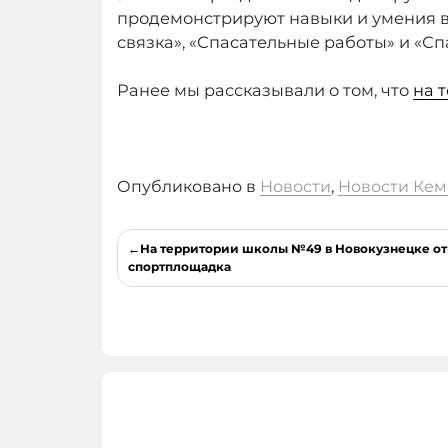
продемонстрируют навыки и умения в
связка», «Спасательные работы» и «Сп
Ранее мы рассказывали о том, что
на 
Опубликовано в
Новости
,
Новости Кем
Навигация
На территории школы №49 в Новокузнецке о
по
спортплощадка
записям