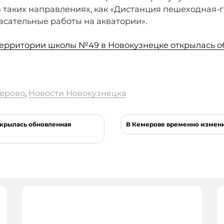
 таких направлениях, как «Дистанция пешеходная-
асательные работы на акватории».
территории школы №49 в Новокузнецке открылась 
ерово
,
Новости Новокузнецка
ткрылась обновленная
В Кемерове временно измени