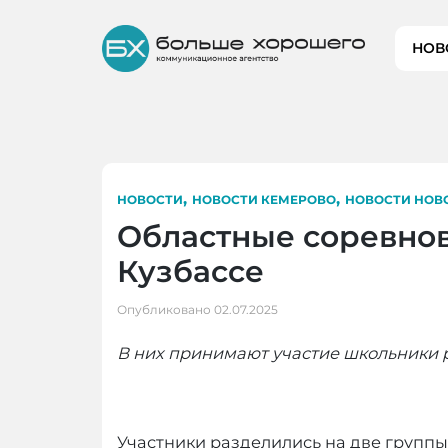
Skip
to
НОВ
content
,
,
НОВОСТИ
НОВОСТИ КЕМЕРОВО
НОВОСТИ НОВ
Областные соревнов
Кузбассе
Опубликовано
02.07.2025
В них принимают участие школьники р
Участники разделились на две группы