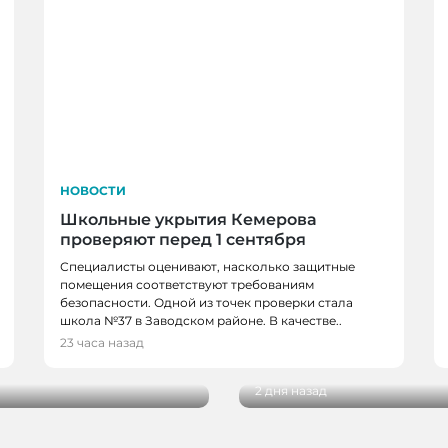
НОВОСТИ
Школьные укрытия Кемерова
проверяют перед 1 сентября
Специалисты оценивают, насколько защитные
помещения соответствуют требованиям
безопасности. Одной из точек проверки стала
НОВОСТИ, НОВОСТИ
школа №37 в Заводском районе. В качестве..
в, спортсменов и
В Кемерове более 28
23 часа назад
новым учебным годо
2 дня назад