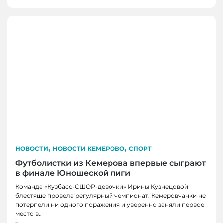
,
,
НОВОСТИ
НОВОСТИ КЕМЕРОВО
СПОРТ
Футболистки из Кемерова впервые сыграют
в финале Юношеской лиги
Команда «Кузбасс-СШОР-девочки» Ирины Кузнецовой
блестяще провела регулярный чемпионат. Кемеровчанки не
потерпели ни одного поражения и уверенно заняли первое
НОВОСТИ, НОВОСТИ КЕМЕРОВО, НОВОСТИ
НОВОСТИ, НОВОСТИ КЕМЕРОВО
место в..
НОВОКУЗНЕЦКА
В Кемерове выбрали лучшую практику