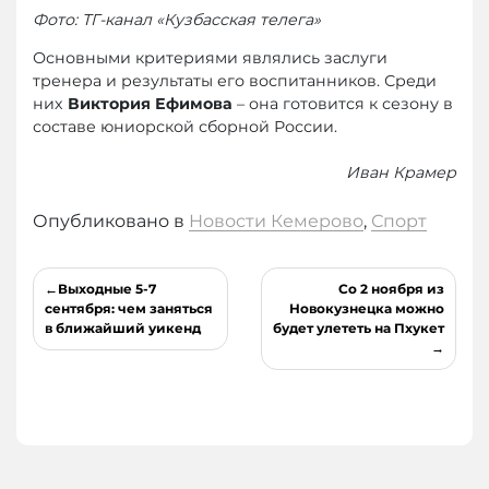
Фото: ТГ-канал «Кузбасская телега»
Основными критериями являлись заслуги
тренера и результаты его воспитанников. Среди
них
Виктория Ефимова
– она готовится к сезону в
составе юниорской сборной России.
Иван Крамер
Опубликовано в
Новости Кемерово
,
Спорт
Навигация
Выходные 5-7
Со 2 ноября из
по
сентября: чем заняться
Новокузнецка можно
в ближайший уикенд
будет улететь на Пхукет
записям