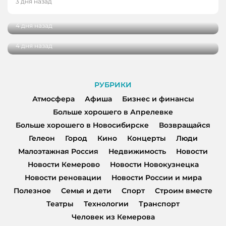
3 дня назад
благоустройства от жителей
29 кузбасских студентов получат по
миллиону рублей на реализацию своих
4 дня назад
проектов
4 дня назад
РУБРИКИ
Атмосфера
Афиша
Бизнес и финансы
Больше хорошего в Апрелевке
Больше хорошего в Новосибирске
Возвращайся
Гелеон
Город
Кино
Концерты
Люди
Малоэтажная Россия
Недвижимость
Новости
Новости Кемерово
Новости Новокузнецка
Новости реновации
Новости России и мира
Полезное
Семья и дети
Спорт
Строим вместе
Театры
Технологии
Транспорт
Человек из Кемерова