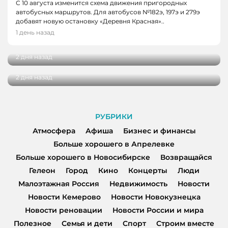
С 10 августа изменится схема движения пригородных
автобусных маршрутов. Для автобусов №182э, 197э и 279э
НОВОСТИ
добавят новую остановку «Деревня Красная»..
НОВОСТИ, НОВОСТИ КЕМЕРОВО
В Кузбассе наградили лучших тренеров,
1 день назад
спортсменов и ветеранов отрасли
В Кемерове более 280 школьников
получили помощь перед новым учебным
2 дня назад
годом
2 дня назад
РУБРИКИ
Атмосфера
Афиша
Бизнес и финансы
Больше хорошего в Апрелевке
Больше хорошего в Новосибирске
Возвращайся
Гелеон
Город
Кино
Концерты
Люди
Малоэтажная Россия
Недвижимость
Новости
Новости Кемерово
Новости Новокузнецка
Новости реновации
Новости России и мира
Полезное
Семья и дети
Спорт
Строим вместе