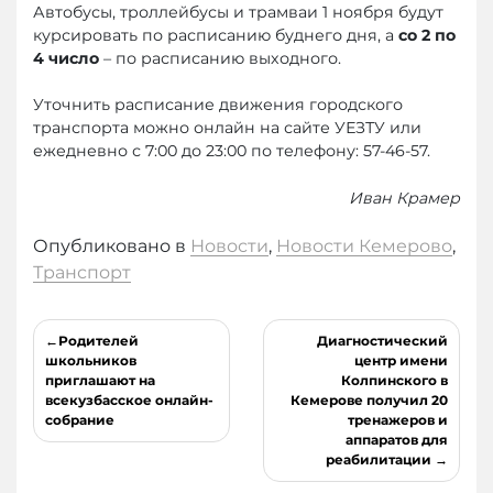
Автобусы, троллейбусы и трамваи 1 ноября будут
курсировать по расписанию буднего дня, а
со 2 по
4 число
– по расписанию выходного.
Уточнить расписание движения городского
транспорта можно онлайн на сайте УЕЗТУ или
ежедневно с 7:00 до 23:00 по телефону: 57-46-57.
Иван Крамер
Опубликовано в
Новости
,
Новости Кемерово
,
Транспорт
Навигация
Родителей
Диагностический
по
школьников
центр имени
приглашают на
Колпинского в
записям
всекузбасское онлайн-
Кемерове получил 20
собрание
тренажеров и
аппаратов для
реабилитации