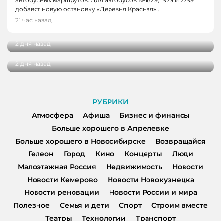
автобусных маршрутов. Для автобусов №182э, 197э и 279э
НОВОСТИ
добавят новую остановку «Деревня Красная»..
НОВОСТИ, НОВОСТИ КЕМЕРОВО
В Кузбассе наградили лучших тренеров,
21 час назад
спортсменов и ветеранов отрасли
В Кемерове более 280 школьников
получили помощь перед новым учебным
2 дня назад
годом
2 дня назад
РУБРИКИ
Атмосфера
Афиша
Бизнес и финансы
Больше хорошего в Апрелевке
Больше хорошего в Новосибирске
Возвращайся
Гелеон
Город
Кино
Концерты
Люди
Малоэтажная Россия
Недвижимость
Новости
Новости Кемерово
Новости Новокузнецка
Новости реновации
Новости России и мира
Полезное
Семья и дети
Спорт
Строим вместе
Театры
Технологии
Транспорт