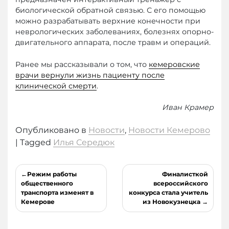
биологической обратной связью. С его помощью
можно разрабатывать верхние конечности при
неврологических заболеваниях, болезнях опорно-
двигательного аппарата, после травм и операций.
Ранее мы рассказывали о том, что
кемеровские
врачи вернули жизнь пациенту после
клинической смерти
.
Иван Крамер
Опубликовано в
Новости
,
Новости Кемерово
|
Tagged
Илья Середюк
Навигация
Режим работы
Финалисткой
по
общественного
всероссийского
транспорта изменят в
конкурса стала учитель
записям
Кемерове
из Новокузнецка