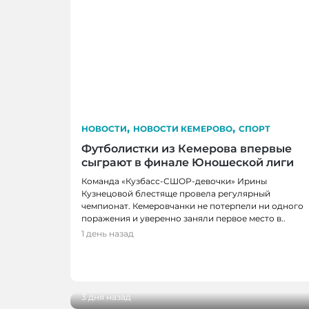
,
,
НОВОСТИ
НОВОСТИ КЕМЕРОВО
СПОРТ
Футболистки из Кемерова впервые
сыграют в финале Юношеской лиги
Команда «Кузбасс-СШОР-девочки» Ирины
Кузнецовой блестяще провела регулярный
чемпионат. Кемеровчанки не потерпели ни одного
поражения и уверенно заняли первое место в..
1 день назад
НОВОСТИ, НОВОСТИ КЕМЕРОВО, НО
НОВОКУЗНЕЦКА
В Кузбассе завершили ремонт 11 доро
3 дня назад