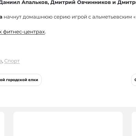
Даниил Апальков, Дмитрий Овчинников и Дмит
а
начнут домашнюю серию игрой с альметьевским 
х фитнес-центрах
.
а
,
Спорт
ной городской елки