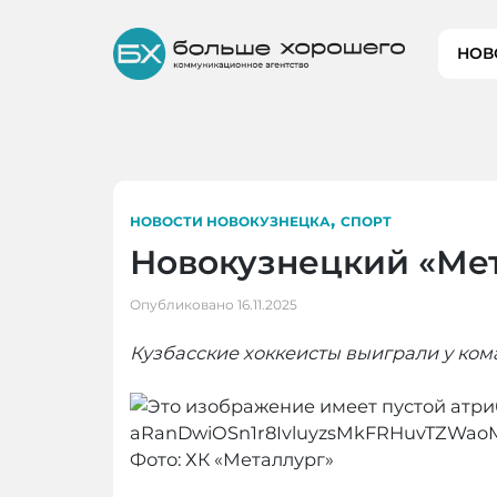
Skip
to
НОВ
content
,
НОВОСТИ НОВОКУЗНЕЦКА
СПОРТ
Новокузнецкий «Мет
Опубликовано
16.11.2025
Кузбасские хоккеисты выиграли у ко
Фото: ХК «Металлург»