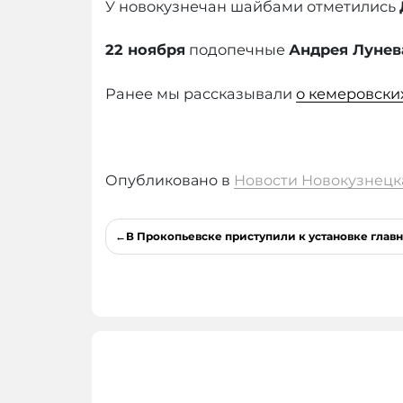
У новокузнечан шайбами отметились
22 ноября
подопечные
Андрея Лунев
Ранее мы рассказывали
о кемеровски
Опубликовано в
Новости Новокузнецк
Навигация
В Прокопьевске приступили к установке глав
по
записям