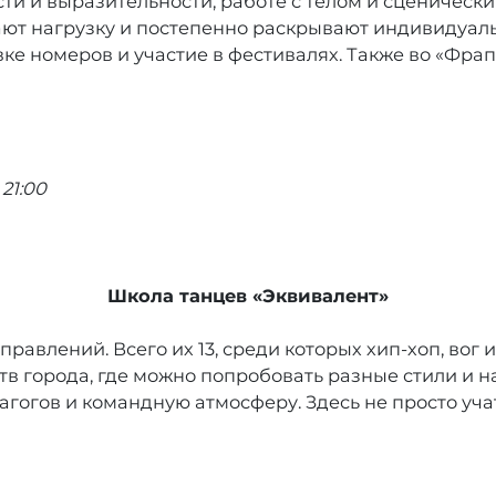
ти и выразительности, работе с телом и сценичес
ают нагрузку и постепенно раскрывают индивидуаль
вке номеров и участие в фестивалях. Также во «Фр
21:00
Школа танцев «Эквивалент»
авлений. Всего их 13, среди которых хип-хоп, вог и
 города, где можно попробовать разные стили и н
огов и командную атмосферу. Здесь не просто учат