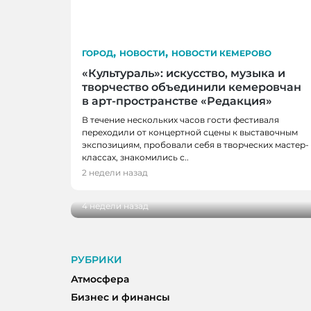
,
,
ГОРОД
НОВОСТИ
НОВОСТИ КЕМЕРОВО
«Культураль»: искусство, музыка и
творчество объединили кемеровчан
в арт-пространстве «Редакция»
В течение нескольких часов гости фестиваля
переходили от концертной сцены к выставочным
экспозициям, пробовали себя в творческих мастер-
ГОРОД, НОВОСТИ, НОВОСТИ КЕМЕР
классах, знакомились с..
«Родная нить» в Кемерове: репортаж 
2 недели назад
фестиваля
4 недели назад
РУБРИКИ
Атмосфера
Бизнес и финансы