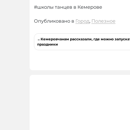
#школы танцев в Кемерове
Опубликовано в
Город
,
Полезное
Навигация
Кемеровчанам рассказали, где можно запуска
по
праздники
записям