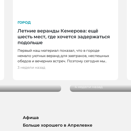
ГОРОД
Летние веранды Кемерова: ещё
шесть мест, где хочется задержаться
подольше
Первый наш материал показал, что в городе
немало уютных веранд для завтраков, неспешных
обедов и вечерних встреч. Поэтому сегодня мы..
ОВО
ГОРОД
3 недели назад
с семейного
Когда время замедляе
импрессионизм
4 недели назад
Афиша
Больше хорошего в Апрелевке