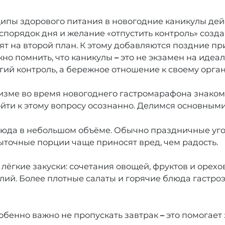
пы здорового питания в новогодние каникулы дей
спорядок дня и желание «отпустить контроль» созда
 на второй план. К этому добавляются поздние пр
жно помнить, что каникулы
–
это не экзамен на идеал
гий контроль, а бережное отношение к своему орган
низме во время новогоднего гастромарафона знако
йти к этому вопросу осознанно. Делимся основным
люда в небольшом объёме. Обычно праздничные уг
быточные порции чаще приносят вред, чем радость.
ёгкие закуски: сочетания овощей, фруктов и орехов
ий. Более плотные салаты и горячие блюда гастро
обенно важно не пропускать завтрак
–
это помогает