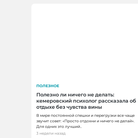
ПОЛЕЗНОЕ
Полезно ли ничего не делать:
кемеровский психолог рассказала об
отдыхе без чувства вины
В мире постоянной спешки и перегрузки все чаще
звучит совет: «Просто отдохни и ничего не делай».
Для одних это лучший..
ЛЮДИ, ПОЛЕЗНОЕ
3 недели назад
«Успешный успех не всегда делает сч