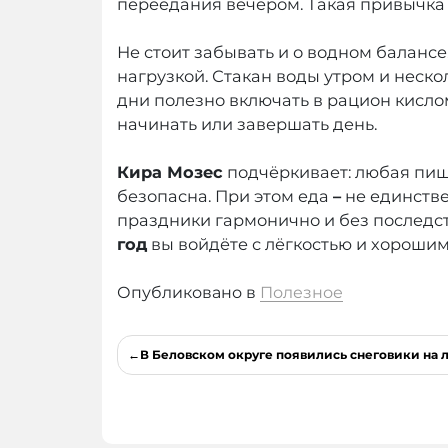
переедания вечером. Такая привычка
Не стоит забывать и о водном баланс
нагрузкой. Стакан воды утром и неско
дни полезно включать в рацион кисло
начинать или завершать день.
Кира Мозес
подчёркивает: любая пища
безопасна. При этом еда
–
не единстве
праздники гармонично и без последст
год
вы войдёте с лёгкостью и хороши
Опубликовано в
Полезное
Навигация
В Беловском округе появились снеговики на 
по
записям