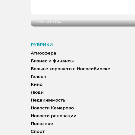
кемеровский психолог и сексолог Еле
самооценке, близости и поиске себя
1 месяц назад
РУБРИКИ
Атмосфера
Бизнес и финансы
Больше хорошего в Новосибирске
Гелеон
Кино
Люди
Недвижимость
Новости Кемерово
Новости реновации
Полезное
Спорт