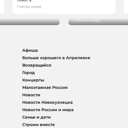
лежит в..
ГОРОД, ПОЛЕЗНОЕ
на Зорина — о
1 месяц назад
С легким паром: пять 
2 месяца назад
Афиша
Больше хорошего в Апрелевке
Возвращайся
Город
Концерты
Малоэтажная Россия
Новости
Новости Новокузнецка
Новости России и мира
Семья и дети
Строим вместе