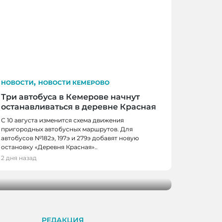
,
НОВОСТИ
НОВОСТИ КЕМЕРОВО
Три автобуса в Кемерове начнут
останавливаться в деревне Красная
С 10 августа изменится схема движения
пригородных автобусных маршрутов. Для
автобусов №182э, 197э и 279э добавят новую
 КЕМЕРОВО
остановку «Деревня Красная»..
0 школьников получили помощь перед
2 дня назад
м
РЕДАКЦИЯ