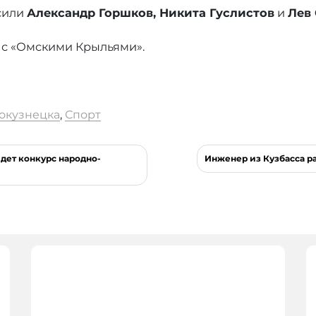
сили
Александр Горшков, Никита Гуслистов
и
Лев 
 с «Омскими Крыльями».
окузнецка
,
Спорт
дет конкурс народно-
Инженер из Кузбасса р