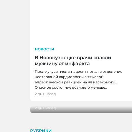
НОВОСТИ
В Новокузнецке врачи спасли
мужчину от инфаркта
После укуса пчелы пациент попал в отделение
неотложной кардиологии с тяжелой
аллергической реакцией на яд насекомого.
НОВОСТИ
Опасное состояние возникло меньше..
В Кузбассе наградили лучших тренеро
2 дня назад
ветеранов отрасли
2 дня назад
РУБРИКИ