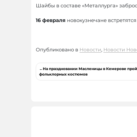
Шайбы в составе «Металлурга» забро
16 февраля
новокузнечане встретятся
Опубликовано в
Новости
,
Новости Нов
Навигация
На праздновании Масленицы в Кемерове прой
по
фольклорных костюмов
записям