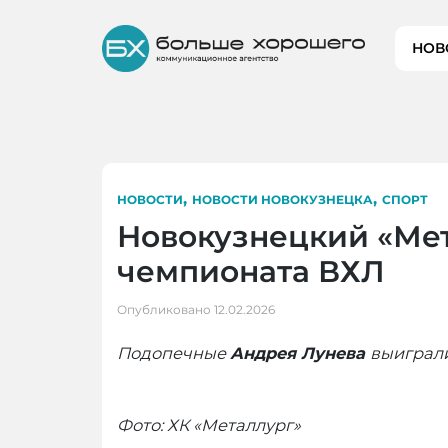
Skip
to
НОВ
content
,
,
НОВОСТИ
НОВОСТИ НОВОКУЗНЕЦКА
СПОРТ
Новокузнецкий «Мет
чемпионата ВХЛ
Опубликовано
12.02.2026
Подопечные
Андрея Лунева
выиграли
Фото: ХК «Металлург»