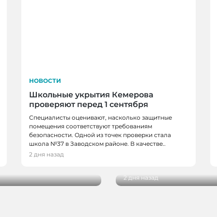
НОВОСТИ
Школьные укрытия Кемерова
проверяют перед 1 сентября
Специалисты оценивают, насколько защитные
помещения соответствуют требованиям
безопасности. Одной из точек проверки стала
НОВОСТИ, НОВОСТИ
школа №37 в Заводском районе. В качестве..
в, спортсменов и
В Кемерове более 28
2 дня назад
новым учебным годо
2 дня назад