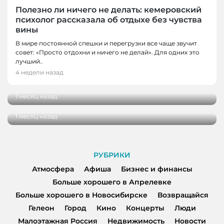
Полезно ли ничего не делать: кемеровский
психолог рассказала об отдыхе без чувства
вины
В мире постоянной спешки и перегрузки все чаще звучит
совет: «Просто отдохни и ничего не делай». Для одних это
ГОРОД, НОВОСТИ, НОВОСТИ КЕМЕРОВО
лучший..
«Родная нить» в Кемерове: репортаж с
4 недели назад
ГОРОД
семейного фестиваля
Когда время замедляется: как Кемерово
1 месяц назад
встречает импрессионизм
1 месяц назад
РУБРИКИ
Атмосфера
Афиша
Бизнес и финансы
Больше хорошего в Апрелевке
Больше хорошего в Новосибирске
Возвращайся
Гелеон
Город
Кино
Концерты
Люди
Малоэтажная Россия
Недвижимость
Новости