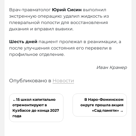
Врач-травматолог
Юрий Сисин
выполнил
экстренную операцию: удалил жидкость из
плевральной полости для восстановления
дыхания и вправил вывихи.
Шесть дней
пациент пролежал в реанимации, а
после улучшения состояния его перевели в
профильное отделение.
Иван Крамер
Опубликовано в
Новости
Навигация
15 школ капитально
В Наро-Фоминском
по
отремонтируют в
округе прошла акция
Кузбассе до конца 2027
«Сад памяти»
записям
года