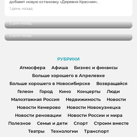
добавят новую остановку «Деревня Красная»..
НОВОСТИ, НОВОСТИ КЕМЕРОВО
В Кузбассе наградили лучших тренеров,
1 день назад
спортсменов и ветеранов отрасли
В Кемерове более 280 школьников
получили помощь перед новым учебным
2 дня назад
годом
2 дня назад
РУБРИКИ
Атмосфера
Афиша
Бизнес и финансы
Больше хорошего в Апрелевке
Больше хорошего в Новосибирске
Возвращайся
Гелеон
Город
Кино
Концерты
Люди
Малоэтажная Россия
Недвижимость
Новости
Новости Кемерово
Новости Новокузнецка
Новости реновации
Новости России и мира
Полезное
Семья и дети
Спорт
Строим вместе
Театры
Технологии
Транспорт