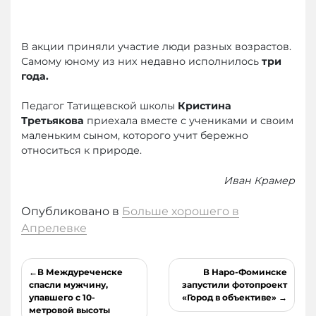
В акции приняли участие люди разных возрастов.
Самому юному из них недавно исполнилось
три
года.
Педагог Татищевской школы
Кристина
Третьякова
приехала вместе с учениками и своим
маленьким сыном, которого учит бережно
относиться к природе.
Иван Крамер
Опубликовано в
Больше хорошего в
Апрелевке
Навигация
В Междуреченске
В Наро-Фоминске
по
спасли мужчину,
запустили фотопроект
упавшего с 10-
«Город в объективе»
записям
метровой высоты