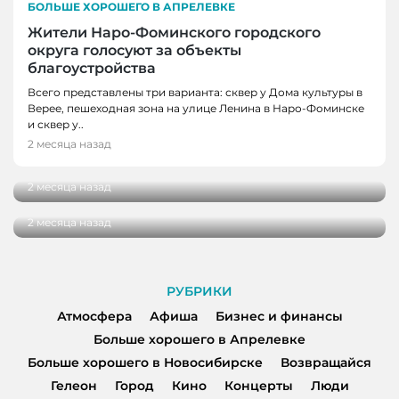
БОЛЬШЕ ХОРОШЕГО В АПРЕЛЕВКЕ
Жители Наро-Фоминского городского
округа голосуют за объекты
благоустройства
Всего представлены три варианта: сквер у Дома культуры в
БОЛЬШЕ ХОРОШЕГО В АПРЕЛЕВКЕ
Верее, пешеходная зона на улице Ленина в Наро-Фоминске
Юный спортсмен из Наро-Фоминска
и сквер у..
выиграл золото фестиваля «ВТБ Лига
2 месяца назад
БОЛЬШЕ ХОРОШЕГО В АПРЕЛЕВКЕ
Гимнастики 2026» в Сочи
В Апрелевке продолжается строительство
2 месяца назад
путепровода
2 месяца назад
РУБРИКИ
Атмосфера
Афиша
Бизнес и финансы
Больше хорошего в Апрелевке
Больше хорошего в Новосибирске
Возвращайся
Гелеон
Город
Кино
Концерты
Люди