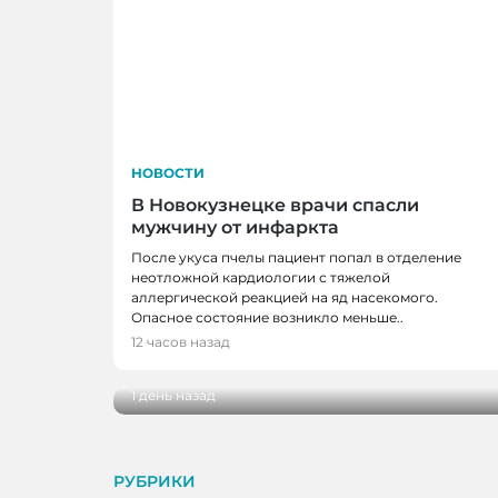
НОВОСТИ
В Новокузнецке врачи спасли
мужчину от инфаркта
После укуса пчелы пациент попал в отделение
неотложной кардиологии с тяжелой
аллергической реакцией на яд насекомого.
НОВОСТИ
Опасное состояние возникло меньше..
В Кузбассе наградили лучших тренеро
12 часов назад
ветеранов отрасли
1 день назад
РУБРИКИ