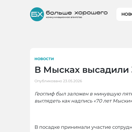
Skip
to
НОВ
content
НОВОСТИ
В Мысках высадили 
Опубликовано
23.05.2026
Геоглиф был заложен в минувшую пятни
выглядеть как надпись «70 лет Мыски»
В посадке принимали участие сотруд