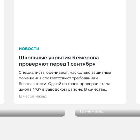
НОВОСТИ
Школьные укрытия Кемерова
проверяют перед 1 сентября
Специалисты оценивают, насколько защитные
помещения соответствуют требованиям
безопасности. Одной из точек проверки стала
НОВОСТИ, НОВОСТИ
школа №37 в Заводском районе. В качестве..
в, спортсменов и
В Кемерове более 28
12 часов назад
новым учебным годо
1 день назад