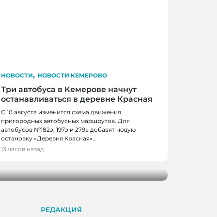
,
НОВОСТИ
НОВОСТИ КЕМЕРОВО
Три автобуса в Кемерове начнут
останавливаться в деревне Красная
С 10 августа изменится схема движения
пригородных автобусных маршрутов. Для
автобусов №182э, 197э и 279э добавят новую
 КЕМЕРОВО
остановку «Деревня Красная»..
0 школьников получили помощь перед
13 часов назад
м
РЕДАКЦИЯ