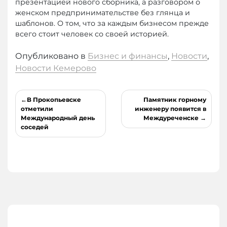
презентацией нового сборника, а разговором о
женском предпринимательстве без глянца и
шаблонов. О том, что за каждым бизнесом прежде
всего стоит человек со своей историей.
Опубликовано в
Бизнес и финансы
,
Новости
,
Новости Кемерово
Навигация
В Прокопьевске
Памятник горному
по
отметили
инженеру появится в
Международный день
Междуреченске
записям
соседей