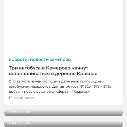
,
НОВОСТИ
НОВОСТИ КЕМЕРОВО
Три автобуса в Кемерове начнут
останавливаться в деревне Красная
С 10 августа изменится схема движения пригородных
автобусных маршрутов. Для автобусов №182э, 197э и 279э
НОВОСТИ
добавят новую остановку «Деревня Красная»..
НОВОСТИ, НОВОСТИ КЕМЕРОВО
В Кузбассе наградили лучших тренеров,
17 часов назад
спортсменов и ветеранов отрасли
В Кемерове более 280 школьников
получили помощь перед новым учебным
1 день назад
годом
1 день назад