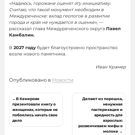
«Надеюсь, горожане оценят эту инициативу.
Считаю, что такой монумент необходим в
Междуреченске: вклад геологов в развитие
города и края не нуждается в оценке»,
—
рассказал глава Междуреченского округа
Павел
Камбалин.
В
2027 году
будет благоустроено пространство
возле нового памятника.
Иван Крамер
Опубликовано в
Новости
Навигация
В Кемерове
Делают из порошка,
по
презентовали книгу о
ненужная
женщинах, которые не
пастеризация и
записям
побоялись начать свое
вредность для
дело
взрослых:
развенчиваем мифы о
молоке