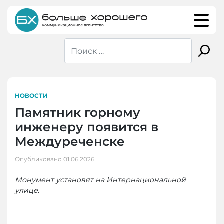
Skip
to
content
НОВОСТИ
Памятник горному
инженеру появится в
Междуреченске
Опубликовано
01.06.2026
Монумент установят на Интернациональной
улице.