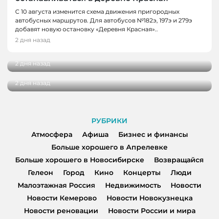
С 10 августа изменится схема движения пригородных
автобусных маршрутов. Для автобусов №182э, 197э и 279э
НОВОСТИ
добавят новую остановку «Деревня Красная»..
НОВОСТИ, НОВОСТИ КЕМЕРОВО
В Кузбассе наградили лучших тренеров,
2 дня назад
спортсменов и ветеранов отрасли
В Кемерове более 280 школьников
получили помощь перед новым учебным
2 дня назад
годом
2 дня назад
РУБРИКИ
Атмосфера
Афиша
Бизнес и финансы
Больше хорошего в Апрелевке
Больше хорошего в Новосибирске
Возвращайся
Гелеон
Город
Кино
Концерты
Люди
Малоэтажная Россия
Недвижимость
Новости
Новости Кемерово
Новости Новокузнецка
Новости реновации
Новости России и мира