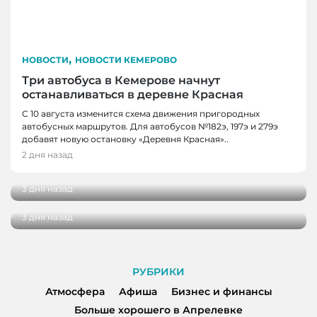
,
НОВОСТИ
НОВОСТИ КЕМЕРОВО
Три автобуса в Кемерове начнут
останавливаться в деревне Красная
С 10 августа изменится схема движения пригородных
автобусных маршрутов. Для автобусов №182э, 197э и 279э
НОВОСТИ
добавят новую остановку «Деревня Красная»..
НОВОСТИ, НОВОСТИ КЕМЕРОВО
В Кузбассе наградили лучших тренеров,
2 дня назад
спортсменов и ветеранов отрасли
В Кемерове более 280 школьников
получили помощь перед новым учебным
3 дня назад
годом
3 дня назад
РУБРИКИ
Атмосфера
Афиша
Бизнес и финансы
Больше хорошего в Апрелевке