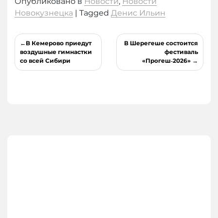
Опубликовано в
Новости
,
Новости
Новокузнецка
|
Tagged
Денис Ильин
Навигация
В Кемерово приедут
В Шерегеше состоится
по
воздушные гимнастки
фестиваль
со всей Сибири
«Прогеш‑2026»
записям