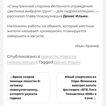
«С внутренней стороны бетонного ограждения
цветника выбрали грунт — для гидроизоляции»,
—
рассказал глава Новокузнецка
Денис Ильин.
Напомним, работы на объекте, который местные
жители называют «ромашкой», планируется
завершить в августе.
Иван Крамер
Опубликовано в
Новости
,
Новости
Новокузнецка
|
Tagged
Денис Ильин
Навигация
Врачи скорой
Юный спортсмен из
по
помощи помогли 8-
Наро-Фоминска
летнему
выиграл золото
записям
новокузнечанину,
фестиваля «ВТБ Лига
которого укусила
Гимнастики 2026» в
гадюка
Сочи