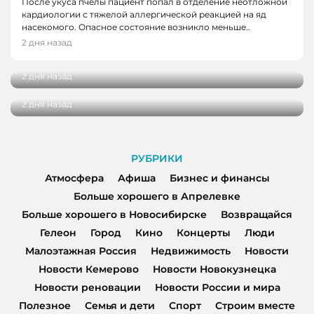
После укуса пчелы пациент попал в отделение неотложной
кардиологии с тяжелой аллергической реакцией на яд
НОВОСТИ
насекомого. Опасное состояние возникло меньше..
Школьные укрытия Кемерова проверяют
2 дня назад
НОВОСТИ, НОВОСТИ КЕМЕРОВО
перед 1 сентября
Три автобуса в Кемерове начнут
2 дня назад
останавливаться в деревне Красная
2 дня назад
РУБРИКИ
Атмосфера
Афиша
Бизнес и финансы
Больше хорошего в Апрелевке
Больше хорошего в Новосибирске
Возвращайся
Гелеон
Город
Кино
Концерты
Люди
Малоэтажная Россия
Недвижимость
Новости
Новости Кемерово
Новости Новокузнецка
Новости реновации
Новости России и мира
Полезное
Семья и дети
Спорт
Строим вместе