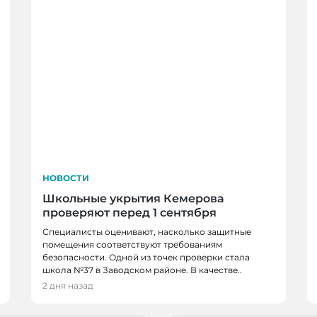
НОВОСТИ
Школьные укрытия Кемерова
проверяют перед 1 сентября
Специалисты оценивают, насколько защитные
помещения соответствуют требованиям
безопасности. Одной из точек проверки стала
НОВОСТИ, НОВОСТИ
школа №37 в Заводском районе. В качестве..
в, спортсменов и
В Кемерове более 28
2 дня назад
новым учебным годо