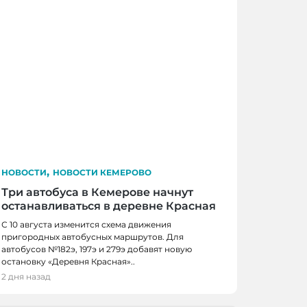
,
НОВОСТИ
НОВОСТИ КЕМЕРОВО
Три автобуса в Кемерове начнут
останавливаться в деревне Красная
С 10 августа изменится схема движения
пригородных автобусных маршрутов. Для
автобусов №182э, 197э и 279э добавят новую
 КЕМЕРОВО
остановку «Деревня Красная»..
0 школьников получили помощь перед
2 дня назад
м