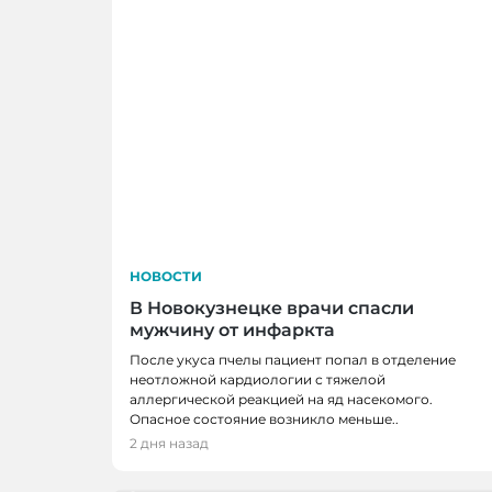
НОВОСТИ
В Новокузнецке врачи спасли
мужчину от инфаркта
После укуса пчелы пациент попал в отделение
неотложной кардиологии с тяжелой
аллергической реакцией на яд насекомого.
НОВОСТИ
Опасное состояние возникло меньше..
В Кузбассе наградили лучших тренеро
2 дня назад
ветеранов отрасли