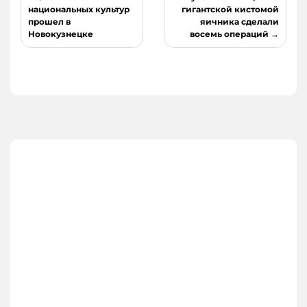
по
национальных культур
гигантской кистомой
прошел в
яичника сделали
записям
Новокузнецке
восемь операций