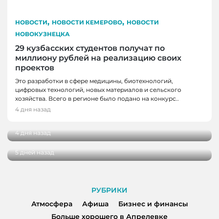
,
,
НОВОСТИ
НОВОСТИ КЕМЕРОВО
НОВОСТИ
НОВОКУЗНЕЦКА
29 кузбасских студентов получат по
миллиону рублей на реализацию своих
проектов
Это разработки в сфере медицины, биотехнологий,
цифровых технологий, новых материалов и сельского
НОВОСТИ, НОВОСТИ КЕМЕРОВО, НОВОСТИ
хозяйства. Всего в регионе было подано на конкурс..
НОВОСТИ, НОВОСТИ КЕМЕРОВО, НОВОСТИ
НОВОКУЗНЕЦКА
4 дня назад
НОВОКУЗНЕЦКА
В Кузбассе завершили ремонт 11 дорог
В Кузбасс прибыл «Поезд Победы» с
4 дня назад
уникальной экспозицией
5 дней назад
РУБРИКИ
Атмосфера
Афиша
Бизнес и финансы
Больше хорошего в Апрелевке