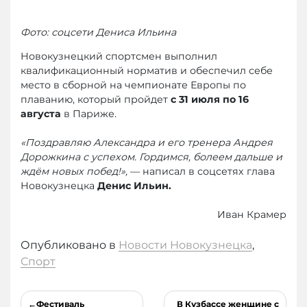
Фото: соцсети Дениса Ильина
Новокузнецкий спортсмен выполнил
квалификационный норматив и обеспечил себе
место в сборной на чемпионате Европы по
плаванию, который пройдет
с 31 июля по 16
августа
в Париже.
«Поздравляю Александра и его тренера Андрея
Дорожкина с успехом. Гордимся, болеем дальше и
ждём новых побед!»,
— написал в соцсетях глава
Новокузнецка
Денис Ильин.
Иван Крамер
Опубликовано в
Новости Новокузнецка
,
Спорт
Навигация
Фестиваль
В Кузбассе женщине с