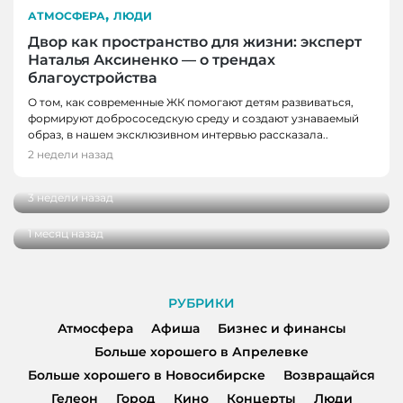
,
АТМОСФЕРА
ЛЮДИ
Двор как пространство для жизни: эксперт
Наталья Аксиненко — о трендах
благоустройства
О том, как современные ЖК помогают детям развиваться,
формируют добрососедскую среду и создают узнаваемый
ЛЮДИ
образ, в нашем эксклюзивном интервью рассказала..
ЛЮДИ
От мечты до работы с десятками учеников:
2 недели назад
интервью с тренером по конному спорту
Выездные церемонии, ромашки и немного
психологии: интервью с сотрудником ЗАГСа
3 недели назад
ко Дню семьи, любви и верности
1 месяц назад
РУБРИКИ
Атмосфера
Афиша
Бизнес и финансы
Больше хорошего в Апрелевке
Больше хорошего в Новосибирске
Возвращайся
Гелеон
Город
Кино
Концерты
Люди