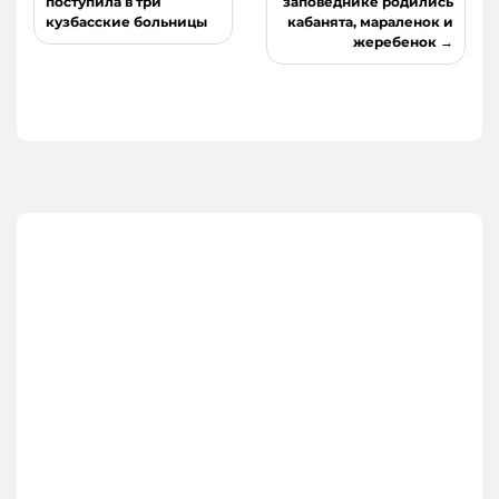
по
поступила в три
заповеднике родились
кузбасские больницы
кабанята, мараленок и
записям
жеребенок