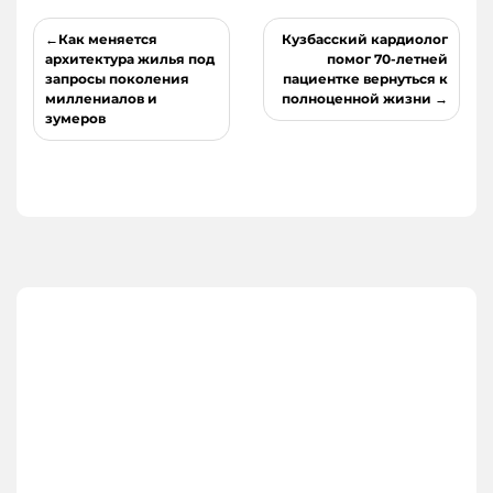
Навигация
Как меняется
Кузбасский кардиолог
по
архитектура жилья под
помог 70-летней
запросы поколения
пациентке вернуться к
записям
миллениалов и
полноценной жизни
зумеров