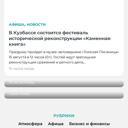
,
АФИША
НОВОСТИ
В Кузбассе состоится фестиваль
исторической реконструкции «Каменная
книга»
НОВОСТИ, НОВОСТИ КЕМЕРОВО, НОВОСТИ
Праздник пройдет в музее-заповеднике «Томская Писаница»
15 августа в 12 часов (0+). Гостей ждут зрелищная
НОВОКУЗНЕЦКА
реконструкция сражений и ратного дела,..
В Кузбассе стартовала Неделя археологии и
15 часов назад
НОВОСТИ
палеонтологии
В Киселевске построили экологичную
16 часов назад
котельную
2 дня назад
РУБРИКИ
Атмосфера
Афиша
Бизнес и финансы