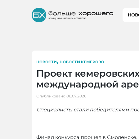
Skip
to
НОВ
content
,
НОВОСТИ
НОВОСТИ КЕМЕРОВО
Проект кемеровски
международной ар
Опубликовано
06.07.2026
Специалисты стали победителями про
Финал конкурса прошел в Смоленске, 