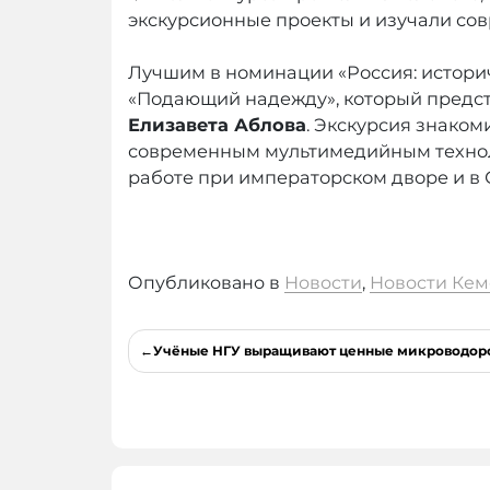
экскурсионные проекты и изучали со
Лучшим в номинации «Россия: историч
«Подающий надежду», который предста
Елизавета Аблова
. Экскурсия знако
современным мультимедийным техноло
работе при императорском дворе и в 
Опубликовано в
Новости
,
Новости Кем
Навигация
Учёные НГУ выращивают ценные микроводор
по
записям