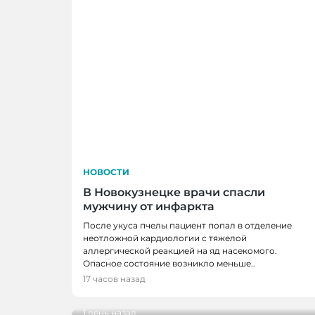
НОВОСТИ
В Новокузнецке врачи спасли
мужчину от инфаркта
После укуса пчелы пациент попал в отделение
неотложной кардиологии с тяжелой
аллергической реакцией на яд насекомого.
НОВОСТИ
Опасное состояние возникло меньше..
В Кузбассе наградили лучших тренеро
17 часов назад
ветеранов отрасли
1 день назад