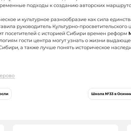
временные подходы к созданию авторских маршруто
еское и культурное разнообразие как сила единст
вила руководитель Культурно-просветительского ц
мит посетителей с историей Сибири времен реформ
гиям гости центра могут узнать о жизни выдающего
Сибири, а также лучше понять историческое наследи
ерово
осли
Школа №33 в Осинни