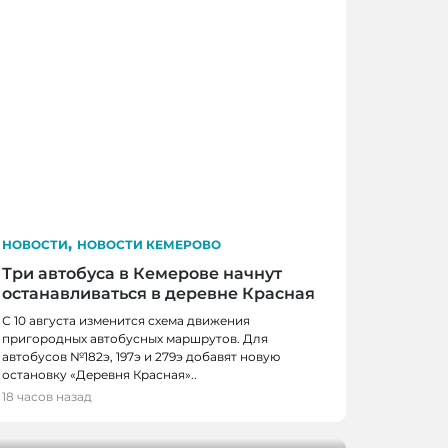
,
НОВОСТИ
НОВОСТИ КЕМЕРОВО
Три автобуса в Кемерове начнут
останавливаться в деревне Красная
С 10 августа изменится схема движения
пригородных автобусных маршрутов. Для
автобусов №182э, 197э и 279э добавят новую
 КЕМЕРОВО
остановку «Деревня Красная»..
0 школьников получили помощь перед
18 часов назад
м