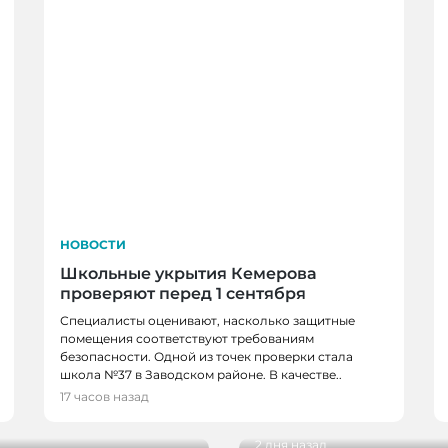
НОВОСТИ
Школьные укрытия Кемерова
проверяют перед 1 сентября
Специалисты оценивают, насколько защитные
помещения соответствуют требованиям
безопасности. Одной из точек проверки стала
НОВОСТИ, НОВОСТИ
школа №37 в Заводском районе. В качестве..
в, спортсменов и
В Кемерове более 28
17 часов назад
новым учебным годо
2 дня назад