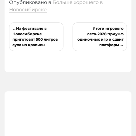
Опубликовано в
Больше хорошего в
Новосибирске
Навигация
На фестивале в
Итоги игрового
по
Новосибирске
лета-2026: триумф
приготовят 500 литров
одиночных игр и сдвиг
записям
супа из крапивы
платформ