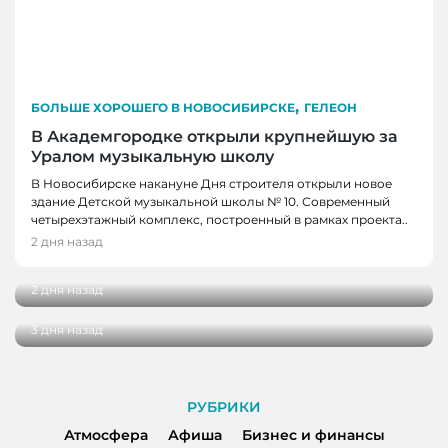
,
БОЛЬШЕ ХОРОШЕГО В НОВОСИБИРСКЕ
ГЕЛЕОН
В Академгородке открыли крупнейшую за
Уралом музыкальную школу
В Новосибирске накануне Дня строителя открыли новое
здание Детской музыкальной школы № 10. Современный
БОЛЬШЕ ХОРОШЕГО В НОВОСИБИРСКЕ
четырехэтажный комплекс, построенный в рамках проекта..
В Новосибирск привезли персидский ковер
2 дня назад
БОЛЬШЕ ХОРОШЕГО В НОВОСИБИРСКЕ
весом 15 килограммов
Жители Новосибирска стали чаще выбирать
2 дня назад
Мальдивы и Японию для отдыха
3 дня назад
РУБРИКИ
Атмосфера
Афиша
Бизнес и финансы