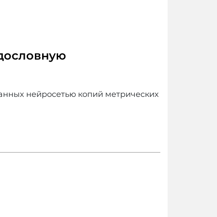
одословную
танных нейросетью копий метрических