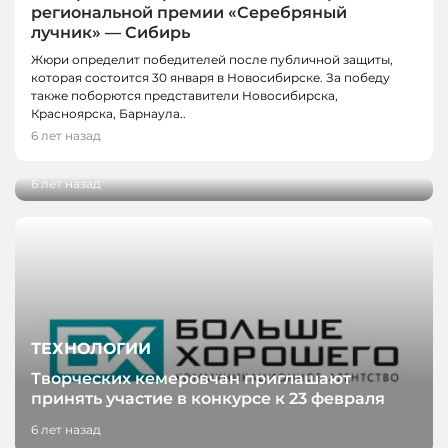
региональной премии «Серебряный
лучник» — Сибирь
Жюри определит победителей после публичной защиты,
которая состоится 30 января в Новосибирске. За победу
ГОРОД, ЛЮДИ
также поборются представители Новосибирска,
Кавер-группа «Мы – русские»: выступление
Красноярска, Барнаула..
перед президентом, концерты на крыше и
6 лет назад
любимые песни кемеровчан
6 лет назад
ТЕХНОЛОГИИ
Творческих кемеровчан приглашают
принять участие в конкурсе к 23 февраля
6 лет назад