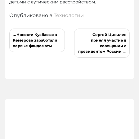
детьми с аутическим расстройством.
Опубликовано в
Технологии
Навигация
Новости Кузбасса: в
Сергей Цивилев
по
Кемерове заработали
принял участие в
первые фандоматы
совещании с
записям
президентом России