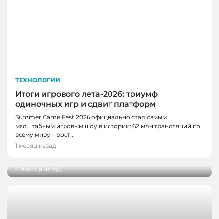
ТЕХНОЛОГИИ
Итоги игрового лета-2026: триумф
одиночных игр и сдвиг платформ
НОВОСТИ, НОВОСТИ КЕМЕРОВО,
Summer Game Fest 2026 официально стал самым
ТЕХНОЛОГИИ
масштабным игровым шоу в истории: 62 млн трансляций по
Разработку кузбасских ученых внедрили на
всему миру – рост..
производстве антибактериального
1 месяц назад
пергамента
3 месяца назад