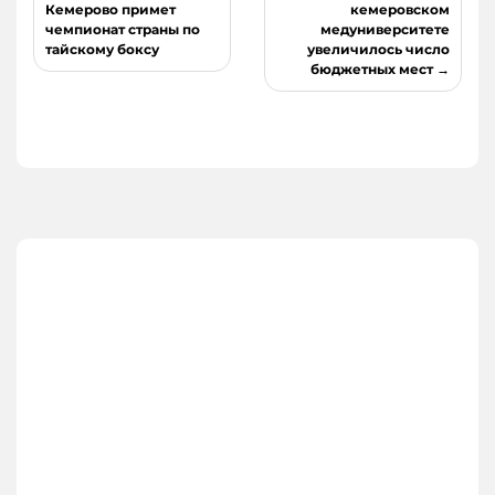
по
Кемерово примет
кемеровском
чемпионат страны по
медуниверситете
записям
тайскому боксу
увеличилось число
бюджетных мест