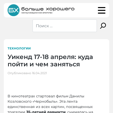
Skip
to
content
ТЕХНОЛОГИИ
Уикенд 17-18 апреля: куда
пойти и чем заняться
Опубликовано
16.04.2021
В кинотеатрах стартовал фильм Данилы
Козловского «Чернобыль». Эта лента
единственная из всех картин, посвященных
трагедии
35-летней давности
, снималась на