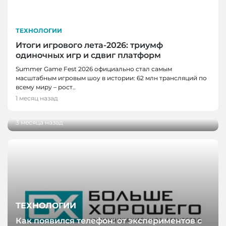
ТЕХНОЛОГИИ
Итоги игрового лета-2026: триумф
одиночных игр и сдвиг платформ
НОВОСТИ, НОВОСТИ КЕМЕРОВО,
Summer Game Fest 2026 официально стал самым
ТЕХНОЛОГИИ
масштабным игровым шоу в истории: 62 млн трансляций по
Разработку кузбасских ученых внедрили на
всему миру – рост..
производстве антибактериального
1 месяц назад
пергамента
3 месяца назад
ТЕХНОЛОГИИ
Как появился телефон: от экспериментов с