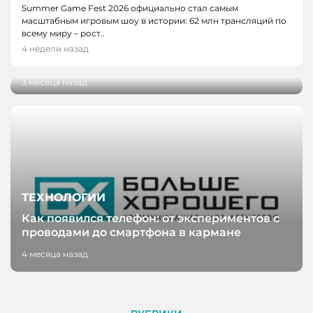
Summer Game Fest 2026 официально стал самым
ТЕХНОЛОГИИ
масштабным игровым шоу в истории: 62 млн трансляций по
Разработку кузбасских ученых внедрили на
всему миру – рост..
производстве антибактериального
4 недели назад
пергамента
3 месяца назад
ТЕХНОЛОГИИ
Как появился телефон: от экспериментов с
проводами до смартфона в кармане
4 месяца назад