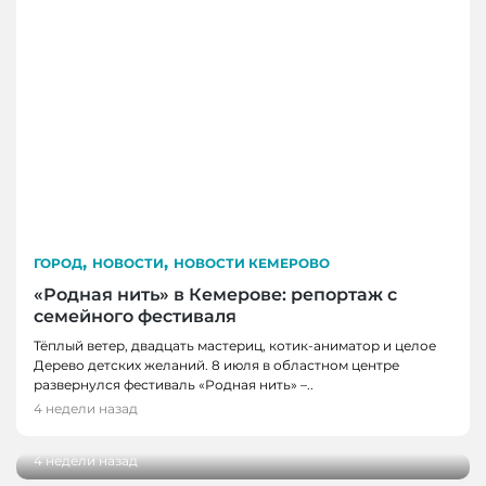
,
,
ГОРОД
НОВОСТИ
НОВОСТИ КЕМЕРОВО
«Родная нить» в Кемерове: репортаж с
семейного фестиваля
Тёплый ветер, двадцать мастериц, котик-аниматор и целое
Дерево детских желаний. 8 июля в областном центре
ГОРОД
развернулся фестиваль «Родная нить» –..
Когда время замедляется: как Кемерово
4 недели назад
ГОРОД
встречает импрессионизм
Вкусная шаурма в Кемерове: сравнили
4 недели назад
четыре популярных заведения