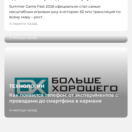
НОВОСТИ, НОВОСТИ КЕМЕРОВО,
Summer Game Fest 2026 официально стал самым
ТЕХНОЛОГИИ
масштабным игровым шоу в истории: 62 млн трансляций по
Разработку кузбасских ученых внедрили на
всему миру – рост..
производстве антибактериального
4 недели назад
пергамента
3 месяца назад
ТЕХНОЛОГИИ
Как появился телефон: от экспериментов с
проводами до смартфона в кармане
4 месяца назад