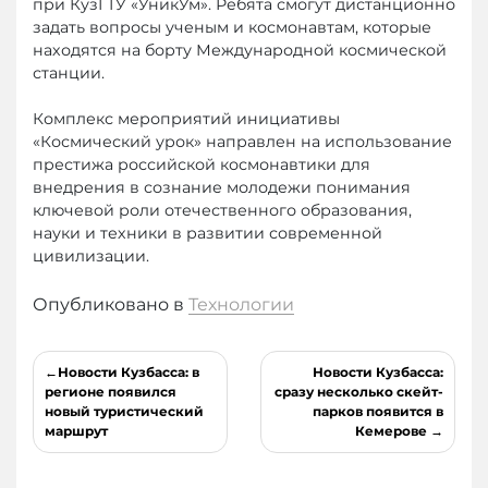
при КузГТУ «УникУм». Ребята смогут дистанционно
задать вопросы ученым и космонавтам, которые
находятся на борту Международной космической
станции.
Комплекс мероприятий инициативы
«Космический урок» направлен на использование
престижа российской космонавтики для
внедрения в сознание молодежи понимания
ключевой роли отечественного образования,
науки и техники в развитии современной
цивилизации.
Опубликовано в
Технологии
Навигация
Новости Кузбасса: в
Новости Кузбасса:
по
регионе появился
сразу несколько скейт-
новый туристический
парков появится в
записям
маршрут
Кемерове