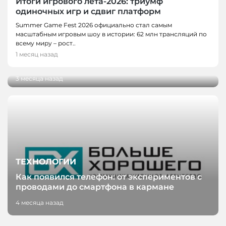
Итоги игрового лета-2026: триумф
одиночных игр и сдвиг платформ
НОВОСТИ, НОВОСТИ КЕМЕРОВО,
Summer Game Fest 2026 официально стал самым
ТЕХНОЛОГИИ
масштабным игровым шоу в истории: 62 млн трансляций по
Разработку кузбасских ученых внедрили на
всему миру – рост..
производстве антибактериального
1 месяц назад
пергамента
3 месяца назад
ТЕХНОЛОГИИ
Как появился телефон: от экспериментов с
проводами до смартфона в кармане
4 месяца назад