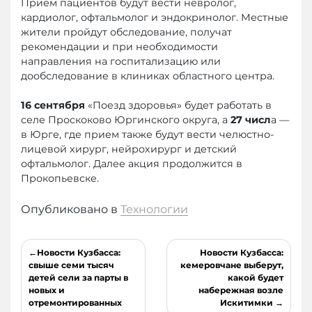
Прием пациентов будут вести невролог,
кардиолог, офтальмолог и эндокринолог. Местные
жители пройдут обследование, получат
рекомендации и при необходимости
направления на госпитализацию или
дообследование в клиниках областного центра.
16 сентября
«Поезд здоровья» будет работать в
селе Проскоково Юргинского округа, а
27 числ
а —
в Юрге, где прием также будут вести челюстно-
лицевой хирург, нейрохирург и детский
офтальмолог. Далее акция продолжится в
Прокопьевске.
Опубликовано в
Технологии
Навигация
Новости Кузбасса:
Новости Кузбасса:
по
свыше семи тысяч
кемеровчане выберут,
детей сели за парты в
какой будет
записям
новых и
набережная возле
отремонтированных
Искитимки