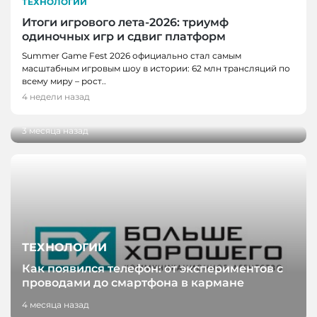
ТЕХНОЛОГИИ
Итоги игрового лета-2026: триумф
одиночных игр и сдвиг платформ
НОВОСТИ, НОВОСТИ КЕМЕРОВО,
Summer Game Fest 2026 официально стал самым
ТЕХНОЛОГИИ
масштабным игровым шоу в истории: 62 млн трансляций по
Разработку кузбасских ученых внедрили на
всему миру – рост..
производстве антибактериального
4 недели назад
пергамента
3 месяца назад
ТЕХНОЛОГИИ
Как появился телефон: от экспериментов с
проводами до смартфона в кармане
4 месяца назад