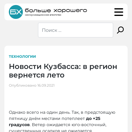
Skip
to
content
ТЕХНОЛОГИИ
Новости Кузбасса: в регион
вернется лето
Опубликовано
16.09.2021
Однако всего на один день. Так, в предстоящую
пятницу днём местами потеплеет
до +25
градусов
. Ветер ожидается юго-восточный,
существенных осадков не ожидается.