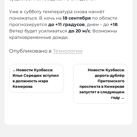
Уже в субботу температура снова начнёт
понижаться. В ночь на
18 сентября
по области
прогнозируется
до +11 градусов
, днем – до
+18
.
Ветер будет усиливаться
до 20 м/с
. Возможны
кратковременные дожди.
Опубликовано в
Технологии
Навигация
Новости Кузбасса:
Новости Кузбасса:
по
Илья Середюк вступил
дорога-дублёр
в должность мэра
Притомского
записям
Кемерова
проспекта в Кемерове
запустят в следующем
году