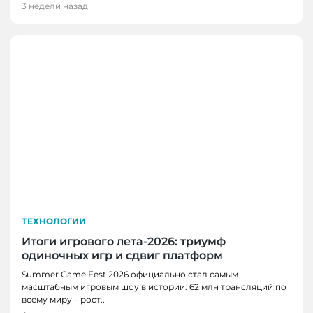
3 недели назад
ТЕХНОЛОГИИ
Итоги игрового лета-2026: триумф
одиночных игр и сдвиг платформ
НОВОСТИ, НОВОСТИ КЕМЕРОВО,
Summer Game Fest 2026 официально стал самым
ТЕХНОЛОГИИ
масштабным игровым шоу в истории: 62 млн трансляций по
Разработку кузбасских ученых внедрили на
всему миру – рост..
производстве антибактериального