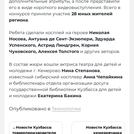
дополнительные атрибуты, а после представили
его в виде короткого видеовыступления. Всего в
конкурсе приняли участие
28 юных жителей
региона
.
Ребята сделали косплей на героев
Николая
Носова, Антуана де Сент-Экзюпери, Эдуарда
Успенского, Астрид Линдгрен, Корнея
Чуковского, Алексея Толстого
и других авторов.
В состав жюри вошли актриса театра для детей и
молодежи г. Кемерово
Нина Степанова
,
известный сибирский косплеер
Анна Чепайкина
и библиотекарь отдела организации досуга
государственной библиотеки Кузбасса для детей
и молодежи
Екатерина Бакина
.
Опубликовано в
Технологии
Навигация
Новости Кузбасса:
Новости Кузбасса:
товаропроизводители
кемеровчанка