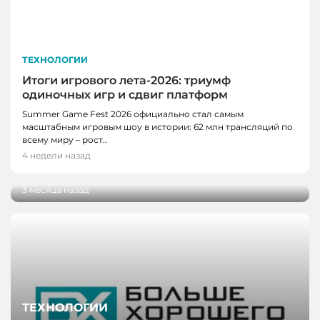
ТЕХНОЛОГИИ
Итоги игрового лета-2026: триумф
одиночных игр и сдвиг платформ
НОВОСТИ, НОВОСТИ КЕМЕРОВО,
Summer Game Fest 2026 официально стал самым
ТЕХНОЛОГИИ
масштабным игровым шоу в истории: 62 млн трансляций по
Разработку кузбасских ученых внедрили на
всему миру – рост..
производстве антибактериального
4 недели назад
пергамента
3 месяца назад
ТЕХНОЛОГИИ