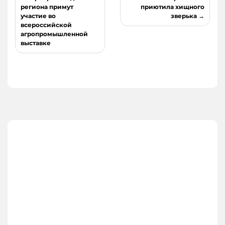
по
региона примут
приютила хищного
записям
участие во
зверька
всероссийской
агропромышленной
выставке