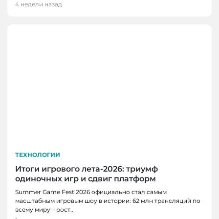
4 недели назад
ТЕХНОЛОГИИ
Итоги игрового лета-2026: триумф
одиночных игр и сдвиг платформ
НОВОСТИ, НОВОСТИ КЕМЕРОВО,
Summer Game Fest 2026 официально стал самым
ТЕХНОЛОГИИ
масштабным игровым шоу в истории: 62 млн трансляций по
Разработку кузбасских ученых внедрили на
всему миру – рост..
производстве антибактериального