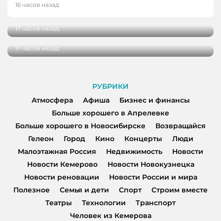
В Кузбассе школы здоровья посетили более
16 часов назад
НОВОСТИ
100 000 человек
В Кузбассе начались дополнительные
17 часов назад
поставки топлива для аграриев
17 часов назад
РУБРИКИ
Атмосфера
Афиша
Бизнес и финансы
Больше хорошего в Апрелевке
Больше хорошего в Новосибирске
Возвращайся
Гелеон
Город
Кино
Концерты
Люди
Малоэтажная Россия
Недвижимость
Новости
Новости Кемерово
Новости Новокузнецка
Новости реновации
Новости России и мира
Полезное
Семья и дети
Спорт
Строим вместе
Театры
Технологии
Транспорт
Человек из Кемерова